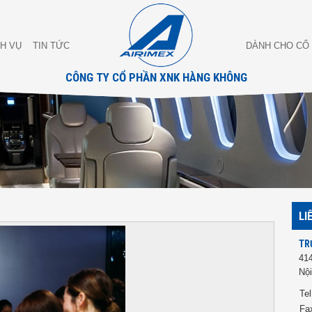
CH VỤ
TIN TỨC
DÀNH CHO CỔ
CÔNG TY CỔ PHẦN XNK HÀNG KHÔNG
LI
TR
41
Nội
Tel
Fa