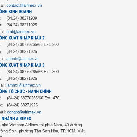
ail:
contact@airimex.vn
ÒNG KINH DOANH
:
(84.24) 38271939
x:
(84.24) 38271925
ail:
nmt@airimex.vn
ÒNG XUẤT NHẬP KHẨU 2
:
(84-24) 38770265/66
Ext. 200
x:
(84-24) 38271925
ail:
anhntv@airimex.vn
ÒNG XUẤT NHẬP KHẨU 3
:
(84-24) 38770265/66 Ext. 300
x:
(84-24) 38271925
ail:
lammx@airimex.vn
ÒNG TỔ CHỨC - HÀNH CHÍNH
:
(84-24) 38770265/66 Ext. 470
x:
(84-24) 38271925
ail:
congpt@airimex.vn
I NHÁNH AIRIMEX
 nhà Vietnam Airlines tại phía Nam, 49 đường
ường Sơn, phường Tân Sơn Hòa, TP.HCM, Việt