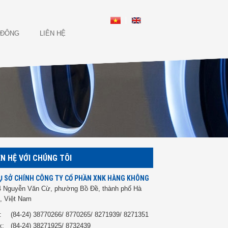
 ĐÔNG
LIÊN HỆ
ÊN HỆ VỚI CHÚNG TÔI
Ụ SỞ CHÍNH CÔNG TY CỔ PHẦN XNK HÀNG KHÔNG
4 Nguyễn Văn Cừ, phường Bồ Đề, thành phố Hà
, Việt Nam
:
(84-24) 38770266/ 8770265/ 8271939/ 8271351
x:
(84-24) 38271925/ 8732439