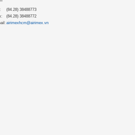
m
:
(84.28) 38488773
x:
(84.28) 38488772
ail:
airimexhcm@airimex.vn