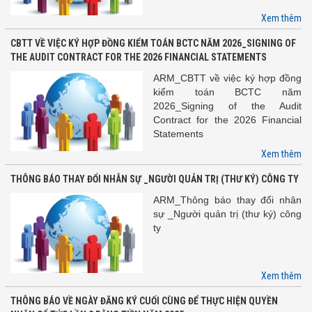
Xem thêm
CBTT VỀ VIỆC KÝ HỢP ĐỒNG KIỂM TOÁN BCTC NĂM 2026_SIGNING OF
THE AUDIT CONTRACT FOR THE 2026 FINANCIAL STATEMENTS
ARM_CBTT về việc ký hợp đồng
kiểm toán BCTC năm
2026_Signing of the Audit
Contract for the 2026 Financial
Statements
Xem thêm
THÔNG BÁO THAY ĐỔI NHÂN SỰ _NGƯỜI QUẢN TRỊ (THƯ KÝ) CÔNG TY
ARM_Thông báo thay đổi nhân
sự _Người quản trị (thư ký) công
ty
Xem thêm
THÔNG BÁO VỀ NGÀY ĐĂNG KÝ CUỐI CÙNG ĐỂ THỰC HIỆN QUYỀN