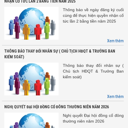
NHẬN CỔ TỨC LẦN 2 BẰNG TIỀN NĂM 2025
Thông báo về ngày đăng ký cuối
cùng để thực hiện quyền nhận cổ
tức lần 2 bằng tiền năm 2025
Xem thêm
THÔNG BÁO THAY ĐỔI NHÂN SỰ ( CHỦ TỊCH HĐQT & TRƯỞNG BAN
KIỂM SOÁT)
Thông báo thay đổi nhân sự (
Chủ tịch HĐQT & Trưởng Ban
kiểm soát)
Xem thêm
NGHỊ QUYẾT ĐẠI HỘI ĐỒNG CỔ ĐÔNG THƯỜNG NIÊN NĂM 2026
Nghị quyết Đại hội đồng cổ đông
thường niên năm 2026