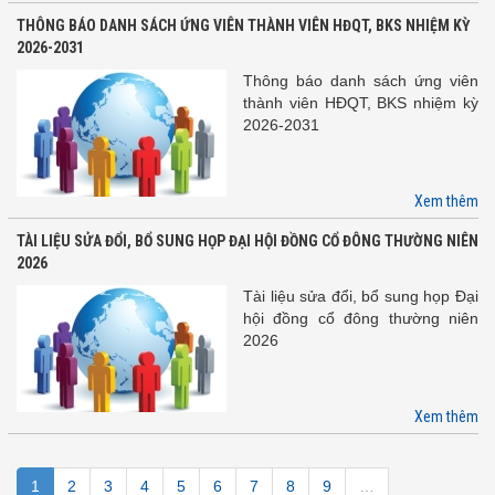
THÔNG BÁO DANH SÁCH ỨNG VIÊN THÀNH VIÊN HĐQT, BKS NHIỆM KỲ
2026-2031
Thông báo danh sách ứng viên
thành viên HĐQT, BKS nhiệm kỳ
2026-2031
Xem thêm
TÀI LIỆU SỬA ĐỔI, BỔ SUNG HỌP ĐẠI HỘI ĐỒNG CỔ ĐÔNG THƯỜNG NIÊN
2026
Tài liệu sửa đổi, bổ sung họp Đại
hội đồng cổ đông thường niên
2026
Xem thêm
1
2
3
4
5
6
7
8
9
…