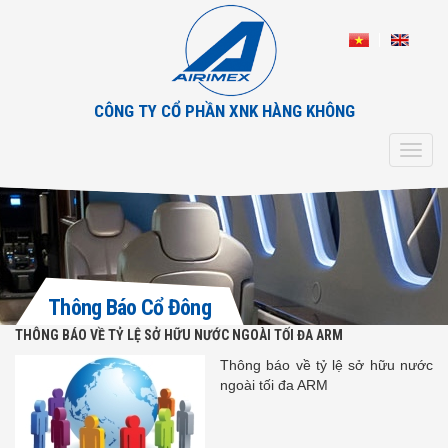
CÔNG TY CỔ PHẦN XNK HÀNG KHÔNG
Toggl
navig
Thông Báo Cổ Đông
THÔNG BÁO VỀ TỶ LỆ SỞ HỮU NƯỚC NGOÀI TỐI ĐA ARM
Thông báo về tỷ lệ sở hữu nước
ngoài tối đa ARM