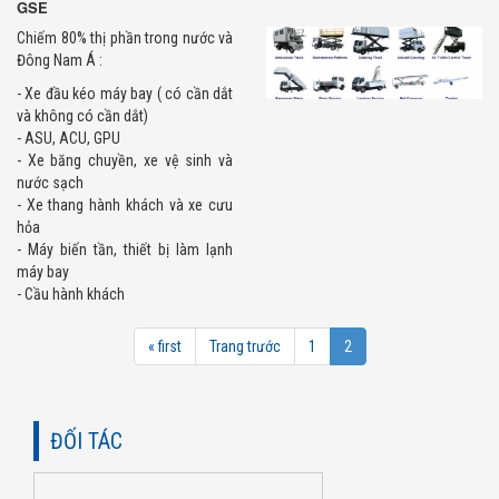
GSE
Chiếm 80% thị phần trong nước và
Đông Nam Á :
- Xe đầu kéo máy bay ( có cần dắt
và không có cần dắt)
- ASU, ACU, GPU
- Xe băng chuyền, xe vệ sinh và
nước sạch
- Xe thang hành khách và xe cưu
hỏa
- Máy biến tần, thiết bị làm lạnh
máy bay
- Cầu hành khách
« first
Trang trước
1
2
ĐỐI TÁC