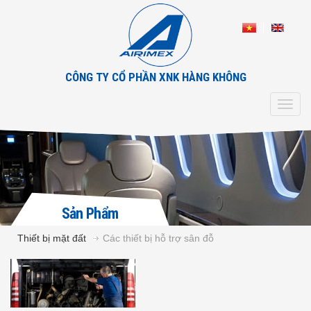
CÔNG TY CỔ PHẦN XNK HÀNG KHÔNG
Toggl
navig
Sản Phẩm
Thiết bị mặt đất
Các thiết bị hỗ trợ sân đỗ