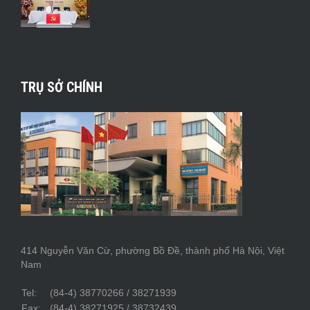
TRỤ SỞ CHÍNH
414 Nguyễn Văn Cừ, phường Bồ Đề, thành phố Hà Nội, Việt
Nam
Tel:
(84-4) 38770266 / 38271939
Fax:
(84-4) 38271925 / 38732439