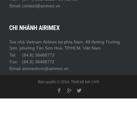
Email:
contact@airimex.vn
CHI NHÁNH AIRIMEX
Toà nhà Vietnam Airlines tại phía Nam, 49 đường Trường
Sơn, phường Tân Sơn Hoà, TP.HCM, Việt Nam
Tel:
(84.8) 38488773
Fax:
(84.8) 38488772
Email:
airimexhcm@airimex.vn
Bản quyền © 2014. Thiết kế bởi
LIVA