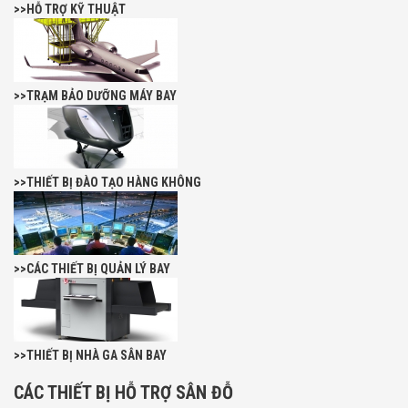
>>HỖ TRỢ KỸ THUẬT
>>TRẠM BẢO DƯỠNG MÁY BAY
>>THIẾT BỊ ĐÀO TẠO HÀNG KHÔNG
>>CÁC THIẾT BỊ QUẢN LÝ BAY
>>THIẾT BỊ NHÀ GA SÂN BAY
CÁC THIẾT BỊ HỖ TRỢ SÂN ĐỖ