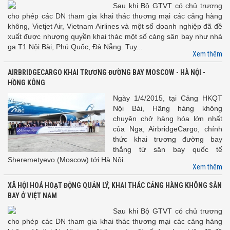
Sau khi Bộ GTVT có chủ trương
cho phép các DN tham gia khai thác thương mại các cảng hàng
không, Vietjet Air, Vietnam Airlines và một số doanh nghiệp đã đề
xuất được nhượng quyền khai thác một số cảng sân bay như nhà
ga T1 Nội Bài, Phú Quốc, Đà Nẵng. Tuy...
Xem thêm
AIRBRIDGECARGO KHAI TRƯƠNG ĐƯỜNG BAY MOSCOW - HÀ NỘI -
HỒNG KÔNG
Ngày 1/4/2015, tại Cảng HKQT
Nội Bài, Hãng hàng không
chuyên chở hàng hóa lớn nhất
của Nga, AirbridgeCargo, chính
thức khai trương đường bay
thẳng từ sân bay quốc tế
Sheremetyevo (Moscow) tới Hà Nội.
Xem thêm
XÃ HỘI HOÁ HOẠT ĐỘNG QUẢN LÝ, KHAI THÁC CẢNG HÀNG KHÔNG SÂN
BAY Ở VIỆT NAM
Sau khi Bộ GTVT có chủ trương
cho phép các DN tham gia khai thác thương mại các cảng hàng