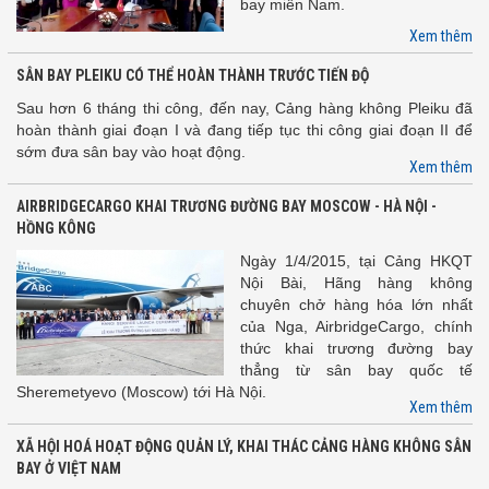
bay miền Nam.
Xem thêm
SÂN BAY PLEIKU CÓ THỂ HOÀN THÀNH TRƯỚC TIẾN ĐỘ
Sau hơn 6 tháng thi công, đến nay, Cảng hàng không Pleiku đã
hoàn thành giai đoạn I và đang tiếp tục thi công giai đoạn II để
sớm đưa sân bay vào hoạt động.
Xem thêm
AIRBRIDGECARGO KHAI TRƯƠNG ĐƯỜNG BAY MOSCOW - HÀ NỘI -
HỒNG KÔNG
Ngày 1/4/2015, tại Cảng HKQT
Nội Bài, Hãng hàng không
chuyên chở hàng hóa lớn nhất
của Nga, AirbridgeCargo, chính
thức khai trương đường bay
thẳng từ sân bay quốc tế
Sheremetyevo (Moscow) tới Hà Nội.
Xem thêm
XÃ HỘI HOÁ HOẠT ĐỘNG QUẢN LÝ, KHAI THÁC CẢNG HÀNG KHÔNG SÂN
BAY Ở VIỆT NAM