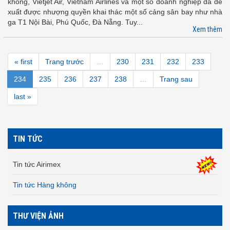
không, Vietjet Air, Vietnam Airlines và một số doanh nghiệp đã đề
xuất được nhượng quyền khai thác một số cảng sân bay như nhà
ga T1 Nội Bài, Phú Quốc, Đà Nẵng. Tuy...
Xem thêm
« first
Trang trước
…
230
231
232
233
234
235
236
237
238
…
Trang sau
last »
TIN TỨC
Tin tức Airimex
Tin tức Hàng không
THƯ VIỆN ẢNH