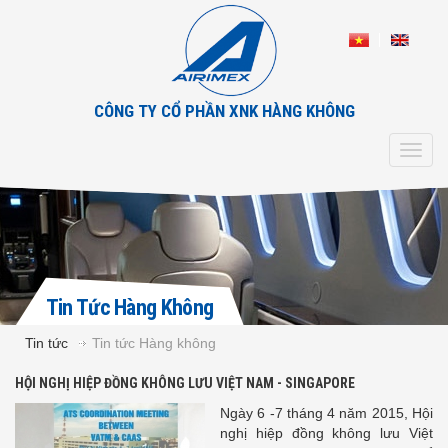
CÔNG TY CỔ PHẦN XNK HÀNG KHÔNG
Toggl
navig
Tin Tức Hàng Không
Tin tức
Tin tức Hàng không
HỘI NGHỊ HIỆP ĐỒNG KHÔNG LƯU VIỆT NAM - SINGAPORE
Ngày 6 -7 tháng 4 năm 2015, Hội
nghị hiệp đồng không lưu Việt