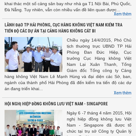
khai thác một số cảng sân bay như nhà ga T1 Nội Bài, Phú Quốc,
Đà Nẵng. Tuy nhiên, vẫn còn nhiều vấn đề liên quan được...
Xem thêm
LÃNH ĐẠO TP HẢI PHÒNG, CỤC HÀNG KHÔNG VIỆT NAM KIỂM TRA
TIẾN ĐỘ CÁC DỰ ÁN TẠI CẢNG HÀNG KHÔNG CÁT BI
Chiều ngày 14/4/2015, Phó Chủ
tịch thường trực UBND TP Hải
Phòng Đan Đức Hiệp, Cục
trưởng Cục Hàng không Việt
Nam Lại Xuân Thanh, Tổng
Giám đốc Tổng công ty Cảng
hàng không Việt Nam Lê Mạnh Hùng và đại diện các Sở, ban,
ngành của thành phố Hải Phòng đã đến kiểm tra tiến độ các dự
án đang triển khai...
Xem thêm
HỘI NGHỊ HIỆP ĐỒNG KHÔNG LƯU VIỆT NAM - SINGAPORE
Ngày 6 -7 tháng 4 năm 2015, Hội
nghị hiệp đồng không lưu Việt
Nam - Singapore đã được tổ
chức tại trụ sở Công ty Quản lý