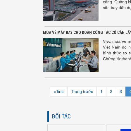
công. Quảng Ni
sân bay dân d
MUA VÉ MÁY BAY CHO ĐOÀN CÔNG TÁC CÓ CẦN LẤY
Việc mua vé m
Việt Nam do n
hình thức so s
Chứng từ thanh
« first
Trang trước
1
2
3
ĐỐI TÁC