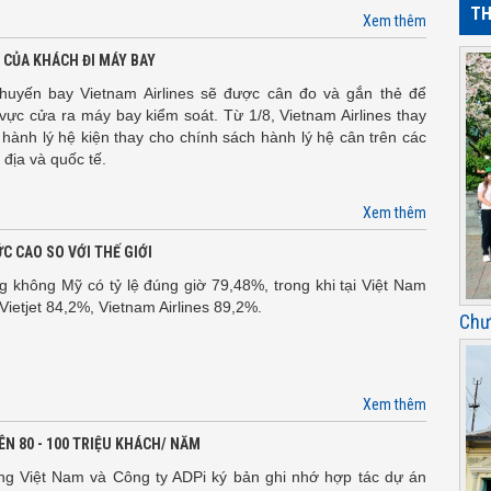
TH
Xem thêm
Ý CỦA KHÁCH ĐI MÁY BAY
chuyến bay Vietnam Airlines sẽ được cân đo và gắn thẻ để
vực cửa ra máy bay kiểm soát. Từ 1/8, Vietnam Airlines thay
 hành lý hệ kiện thay cho chính sách hành lý hệ cân trên các
 địa và quốc tế.
Xem thêm
C CAO SO VỚI THẾ GIỚI
không Mỹ có tỷ lệ đúng giờ 79,48%, trong khi tại Việt Nam
Vietjet 84,2%, Vietnam Airlines 89,2%.
Chư
Xem thêm
N 80 - 100 TRIỆU KHÁCH/ NĂM
g Việt Nam và Công ty ADPi ký bản ghi nhớ hợp tác dự án