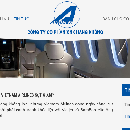
CH VỤ
TIN TỨC
DÀNH CHO CỔ
CÔNG TY CỔ PHẦN XNK HÀNG KHÔNG
TI
A VIETNAM AIRLINES SỤT GIẢM?
àng không lớn, nhưng Vietnam Airlines đang ngày càng sụt
Tin
bởi phải cạnh tranh khốc liệt với Vietjet và BamBoo của ông
t.
Ti