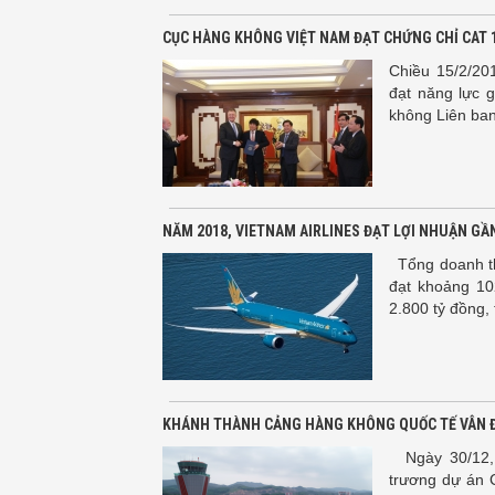
CỤC HÀNG KHÔNG VIỆT NAM ĐẠT CHỨNG CHỈ CAT 1
Chiều 15/2/201
đạt năng lực 
không Liên ba
NĂM 2018, VIETNAM AIRLINES ĐẠT LỢI NHUẬN GẦN
Tổng doanh th
đạt khoảng 10
2.800 tỷ đồng,
KHÁNH THÀNH CẢNG HÀNG KHÔNG QUỐC TẾ VÂN 
Ngày 30/12, 
trương dự án 