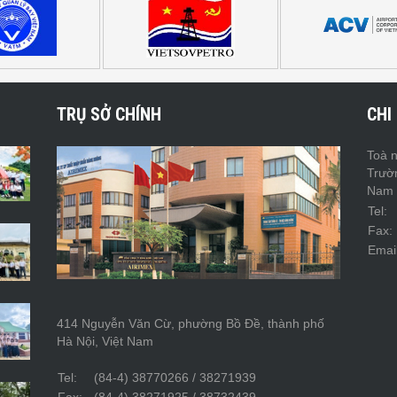
TRỤ SỞ CHÍNH
CHI
Toà n
Trườ
Nam
Tel:
Fax:
Email
414 Nguyễn Văn Cừ, phường Bồ Đề, thành phố
Hà Nội, Việt Nam
Tel:
(84-4) 38770266 / 38271939