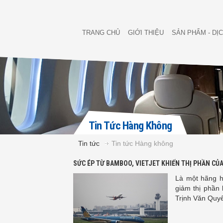
TRANG CHỦ
GIỚI THIỆU
SẢN PHẨM - DỊ
Tin Tức Hàng Không
Tin tức
Tin tức Hàng không
SỨC ÉP TỪ BAMBOO, VIETJET KHIẾN THỊ PHẦN CỦ
Là một hãng h
giảm thị phần 
Trịnh Văn Quyế