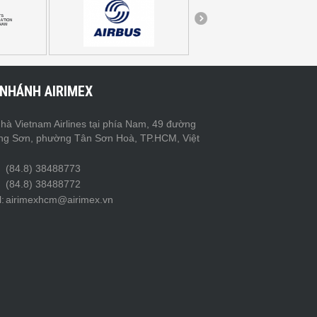
 NHÁNH AIRIMEX
hà Vietnam Airlines tại phía Nam, 49 đường
ng Sơn, phường Tân Sơn Hoà, TP.HCM, Việt
(84.8) 38488773
(84.8) 38488772
:
airimexhcm@airimex.vn