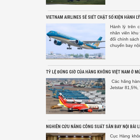
VIETNAM AIRLINES SẼ SIẾT CHẶT SỐ KIỆN HÀNH L
Hành lý trên 
nhân viên khu 
đổi chính sách
chuyến bay nội
TỶ LỆ ĐÚNG GIỜ CỦA HÀNG KHÔNG VIỆT NAM Ở MỨ
Các hãng hàng 
Jetstar 81,5%, 
NGHIÊN CỨU NÂNG CÔNG SUẤT SÂN BAY NỘI BÀI LÊ
Cục Hàng khôn