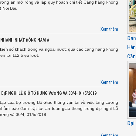
ương án mở rộng và lập quy hoạch chi tiết Cảng hàng không
 Nội Bài.
Xem thêm
Đản
G NHANH NHẤT ĐÔNG NAM Á
Hàn
kiến số khách trong và ngoài nước qua các cảng hàng không
ên tới 112 triệu lượt.
Cần
Xem thêm
ỊP NGHỈ LỄ GIỖ TỔ HÙNG VƯƠNG VÀ 30/4- 01/5/2019
đạo của Bộ trưởng Bộ Giao thông vận tải về việc tăng cường
nhằm bảo đảm trật tự, an toàn giao thông trong dịp nghỉ Lễ
ương và 30/4, 01/5/2019
Đại
Xem thêm