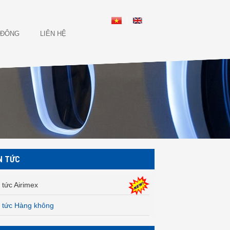
 ĐÔNG
LIÊN HỆ
N TỨC
 tức Airimex
n tức Hàng không