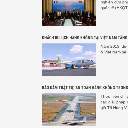
nghiên cứu ph
quốc tế (HKQT)
KHÁCH DU LỊCH HÀNG KHÔNG TẠI VIỆT NAM TĂN
Năm 2019, dự 
ở Việt Nam sẽ l
BẢO ĐẢM TRẬT TỰ, AN TOÀN HÀNG KHÔNG TRONG D
Thực hiện chỉ 
các giải pháp 
giỗ Tổ Hùng V