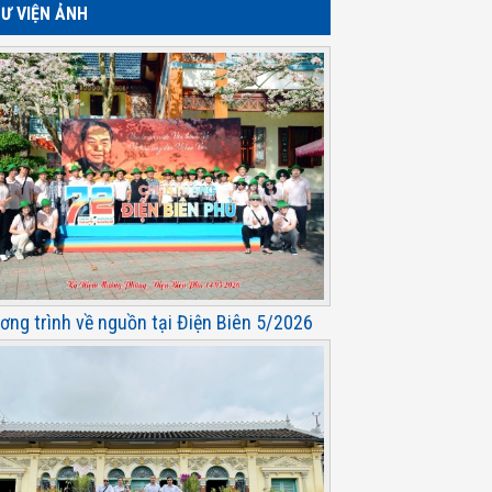
Ư VIỆN ẢNH
ơng trình về nguồn tại Điện Biên 5/2026