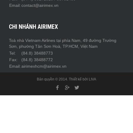
Email:
contact@airimex.vn
CHI NHÁNH AIRIMEX
Toà nhà Vietnam Airlines tại phía Nam, 49 đường Trường
Sơn, phường Tân Sơn Hoà, TP.HCM, Việt Nam
Tel:
(84.8) 38488773
Fax:
(84.8) 38488772
Email:
airimexhcm@airimex.vn
Bản quyền © 2014. Thiết kế bởi
LIVA