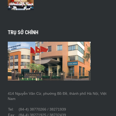
TRỤ SỞ CHÍNH
414 Nguyễn Văn Cừ, phường Bồ Đề, thành phố Hà Nội, Việt
Nam
Tel:
(84-4) 38770266 / 38271939
Fax:
(84-4) 38271925 / 38732439