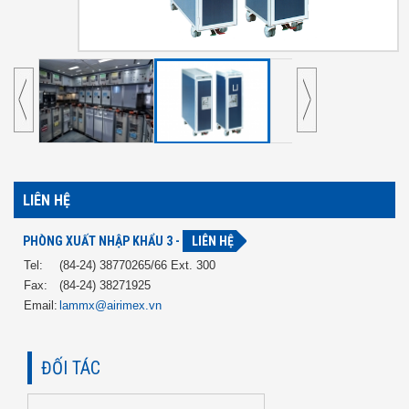
LIÊN HỆ
PHÒNG XUẤT NHẬP KHẨU 3 -
LIÊN HỆ
Tel:
(84-24) 38770265/66 Ext. 300
Fax:
(84-24) 38271925
Email:
lammx@airimex.vn
ĐỐI TÁC