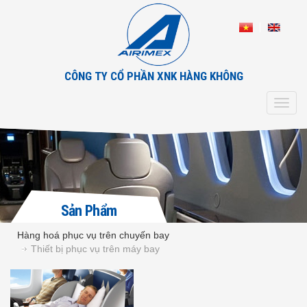
CÔNG TY CỔ PHẦN XNK HÀNG KHÔNG
Toggl
navig
Sản Phẩm
Hàng hoá phục vụ trên chuyến bay
Thiết bị phục vụ trên máy bay