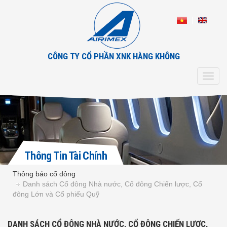
CÔNG TY CỔ PHẦN XNK HÀNG KHÔNG
Toggl
navig
Thông Tin Tài Chính
Thông báo cổ đông
Danh sách Cổ đông Nhà nước, Cổ đông Chiến lược, Cổ
đông Lớn và Cổ phiếu Quỹ
DANH SÁCH CỔ ĐÔNG NHÀ NƯỚC, CỔ ĐÔNG CHIẾN LƯỢC,