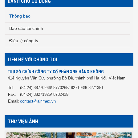
DÀNH CHO CỔ ĐÔNG
Thông báo
Báo cáo tài chính
Điều lệ công ty
LIÊN HỆ VỚI CHÚNG TÔI
TRỤ SỞ CHÍNH CÔNG TY CỔ PHẦN XNK HÀNG KHÔNG
414 Nguyễn Văn Cừ, phường Bồ Đề, thành phố Hà Nội, Việt Nam
Tel:
(84-24) 38770266/ 8770265/ 8271939/ 8271351
Fax:
(84-24) 38271925/ 8732439
Email:
contact@airimex.vn
THƯ VIỆN ẢNH