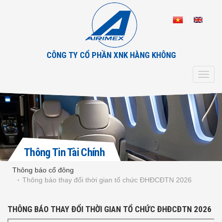
CÔNG TY CỔ PHẦN XNK HÀNG KHÔNG
Toggl
navig
Thông Tin Tài Chính
Thông báo cổ đông
Thông báo thay đổi thời gian tổ chức ĐHĐCĐTN 2026
THÔNG BÁO THAY ĐỔI THỜI GIAN TỔ CHỨC ĐHĐCĐTN 2026