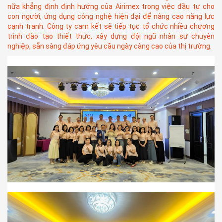
nữa khẳng định định hướng của Airimex trong việc đầu tư cho
con người, ứng dụng công nghệ hiện đại để nâng cao năng lực
cạnh tranh. Công ty cam kết sẽ tiếp tục tổ chức nhiều chương
trình đào tạo thiết thực, xây dựng đội ngũ nhân sự chuyên
nghiệp, sẵn sàng đáp ứng yêu cầu ngày càng cao của thị trường.