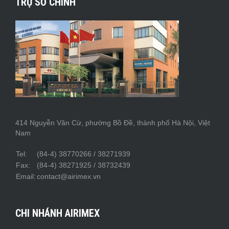
TRỤ SỞ CHÍNH
414 Nguyễn Văn Cừ, phường Bồ Đề, thành phố Hà Nội, Việt
Nam
Tel:
(84-4) 38770266 / 38271939
Fax:
(84-4) 38271925 / 38732439
Email:
contact@airimex.vn
CHI NHÁNH AIRIMEX