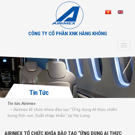
CÔNG TY CỔ PHẦN XNK HÀNG KHÔNG
Toggl
navig
Tin Tức
Tin tức Airimex
Airimex tổ chức khóa đào tạo “Ứng dụng AI thực chiến
trong lĩnh vực Xuất nhập khẩu” tại Hạ Long
AIRIMEX TỔ CHỨC KHÓA ĐÀO TẠO “ỨNG DỤNG AI THỰC