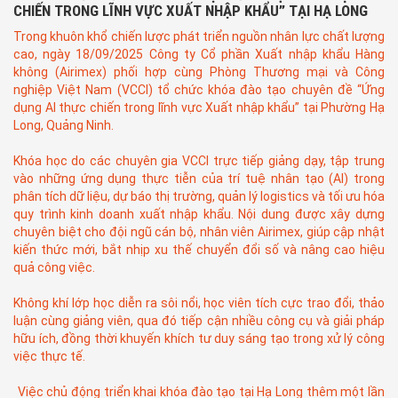
CHIẾN TRONG LĨNH VỰC XUẤT NHẬP KHẨU” TẠI HẠ LONG
Trong khuôn khổ chiến lược phát triển nguồn nhân lực chất lượng
cao, ngày 18/09/2025 Công ty Cổ phần Xuất nhập khẩu Hàng
không (Airimex) phối hợp cùng Phòng Thương mại và Công
nghiệp Việt Nam (VCCI) tổ chức khóa đào tạo chuyên đề “Ứng
dụng AI thực chiến trong lĩnh vực Xuất nhập khẩu” tại Phường Hạ
Long, Quảng Ninh.
Khóa học do các chuyên gia VCCI trực tiếp giảng dạy, tập trung
vào những ứng dụng thực tiễn của trí tuệ nhân tạo (AI) trong
phân tích dữ liệu, dự báo thị trường, quản lý logistics và tối ưu hóa
quy trình kinh doanh xuất nhập khẩu. Nội dung được xây dựng
chuyên biệt cho đội ngũ cán bộ, nhân viên Airimex, giúp cập nhật
kiến thức mới, bắt nhịp xu thế chuyển đổi số và nâng cao hiệu
quả công việc.
Không khí lớp học diễn ra sôi nổi, học viên tích cực trao đổi, thảo
luận cùng giảng viên, qua đó tiếp cận nhiều công cụ và giải pháp
hữu ích, đồng thời khuyến khích tư duy sáng tạo trong xử lý công
việc thực tế.
Việc chủ động triển khai khóa đào tạo tại Hạ Long thêm một lần