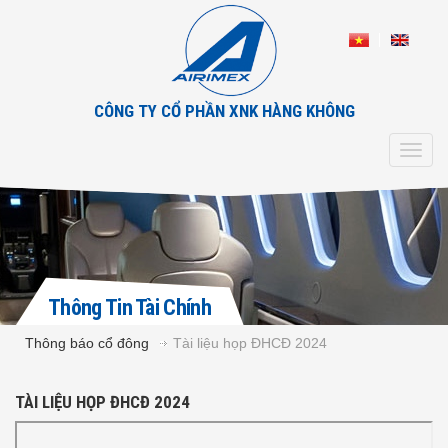
CÔNG TY CỔ PHẦN XNK HÀNG KHÔNG
Toggl
navig
Thông Tin Tài Chính
Thông báo cổ đông
Tài liệu họp ĐHCĐ 2024
TÀI LIỆU HỌP ĐHCĐ 2024