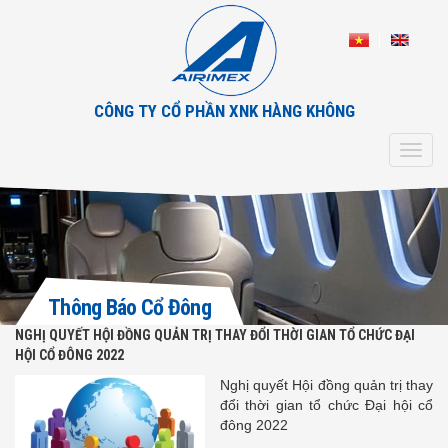
CÔNG TY CỔ PHẦN XNK HÀNG KHÔNG
Toggl
navig
Thông Báo Cổ Đông
NGHỊ QUYẾT HỘI ĐỒNG QUẢN TRỊ THAY ĐỔI THỜI GIAN TỔ CHỨC ĐẠI
HỘI CỔ ĐÔNG 2022
Nghị quyết Hội đồng quản trị thay
đổi thời gian tổ chức Đại hội cổ
đông 2022