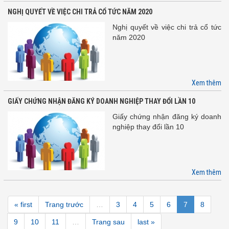
NGHỊ QUYẾT VỀ VIỆC CHI TRẢ CỔ TỨC NĂM 2020
Nghị quyết về việc chi trả cổ tức
năm 2020
Xem thêm
GIẤY CHỨNG NHẬN ĐĂNG KÝ DOANH NGHIỆP THAY ĐỔI LẦN 10
Giấy chứng nhận đăng ký doanh
nghiệp thay đổi lần 10
Xem thêm
« first
Trang trước
…
3
4
5
6
7
8
9
10
11
…
Trang sau
last »