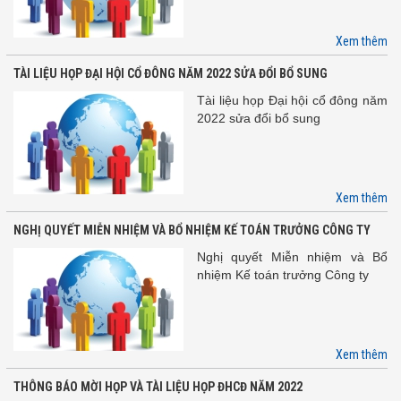
Xem thêm
TÀI LIỆU HỌP ĐẠI HỘI CỔ ĐÔNG NĂM 2022 SỬA ĐỔI BỔ SUNG
Tài liệu họp Đại hội cổ đông năm
2022 sửa đổi bổ sung
Xem thêm
NGHỊ QUYẾT MIỄN NHIỆM VÀ BỔ NHIỆM KẾ TOÁN TRƯỞNG CÔNG TY
Nghị quyết Miễn nhiệm và Bổ
nhiệm Kế toán trưởng Công ty
Xem thêm
THÔNG BÁO MỜI HỌP VÀ TÀI LIỆU HỌP ĐHCĐ NĂM 2022