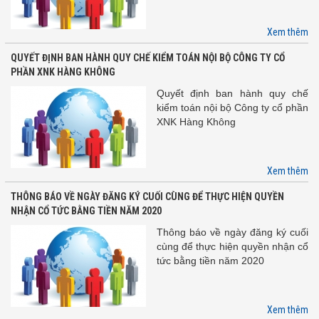
Xem thêm
QUYẾT ĐỊNH BAN HÀNH QUY CHẾ KIỂM TOÁN NỘI BỘ CÔNG TY CỔ
PHẦN XNK HÀNG KHÔNG
Quyết định ban hành quy chế
kiểm toán nội bộ Công ty cổ phần
XNK Hàng Không
Xem thêm
THÔNG BÁO VỀ NGÀY ĐĂNG KÝ CUỐI CÙNG ĐỂ THỰC HIỆN QUYỀN
NHẬN CỔ TỨC BẰNG TIỀN NĂM 2020
Thông báo về ngày đăng ký cuối
cùng để thực hiện quyền nhận cổ
tức bằng tiền năm 2020
Xem thêm