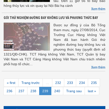
tàu. Đến 11 giờ 56 tổ bay báo
hỏng thủy lực và xin quay lại Nội Bài hạ cánh
Xem thêm
GÓI THỬ NGHIỆM ĐƯỜNG BAY KHÔNG LƯU VÀ PHƯƠNG THỨC BAY
Được sự đồng ý của Bộ Tổng
tham mưu, ngày 27/08/2014, Cục
Trưởng Cục Hàng không Việt
Nam đã ban hành Gói thử
nghiệm đường bay không lưu và
phương thức bay (quyết định số
1321/QĐ-CHK). TCT Hàng không Việt Nam, TCT Quản lý bay
Việt Nam và TCT Cảng Hàng không Việt Nam chịu trách nhiệm
phối hợp tổ chức...
Xem thêm
« first
Trang trước
…
232
233
234
235
236
237
238
239
240
Trang sau
last »