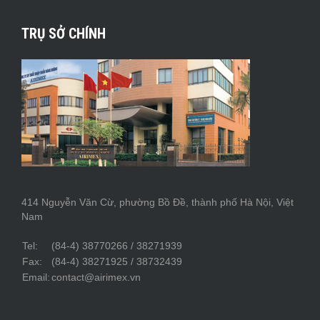
TRỤ SỞ CHÍNH
414 Nguyễn Văn Cừ, phường Bồ Đề, thành phố Hà Nội, Việt
Nam
Tel:
(84-4) 38770266 / 38271939
Fax:
(84-4) 38271925 / 38732439
Email:
contact@airimex.vn