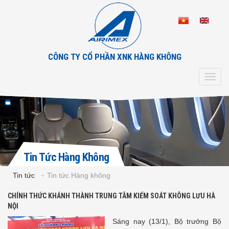
CÔNG TY CỔ PHẦN XNK HÀNG KHÔNG
Toggl
navig
Tin Tức Hàng Không
Tin tức
Tin tức Hàng không
CHÍNH THỨC KHÁNH THÀNH TRUNG TÂM KIỂM SOÁT KHÔNG LƯU HÀ
NỘI
Sáng nay (13/1), Bộ trưởng Bộ