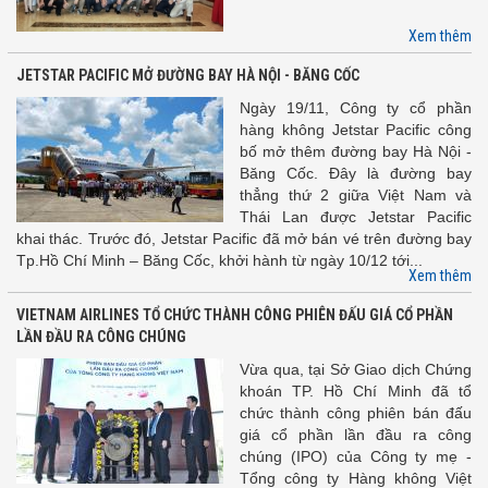
Xem thêm
JETSTAR PACIFIC MỞ ĐƯỜNG BAY HÀ NỘI - BĂNG CỐC
Ngày 19/11, Công ty cổ phần
hàng không Jetstar Pacific công
bố mở thêm đường bay Hà Nội -
Băng Cốc. Đây là đường bay
thẳng thứ 2 giữa Việt Nam và
Thái Lan được Jetstar Pacific
khai thác. Trước đó, Jetstar Pacific đã mở bán vé trên đường bay
Tp.Hồ Chí Minh – Băng Cốc, khởi hành từ ngày 10/12 tới...
Xem thêm
VIETNAM AIRLINES TỔ CHỨC THÀNH CÔNG PHIÊN ĐẤU GIÁ CỔ PHẦN
LẦN ĐẦU RA CÔNG CHÚNG
Vừa qua, tại Sở Giao dịch Chứng
khoán TP. Hồ Chí Minh đã tổ
chức thành công phiên bán đấu
giá cổ phần lần đầu ra công
chúng (IPO) của Công ty mẹ -
Tổng công ty Hàng không Việt