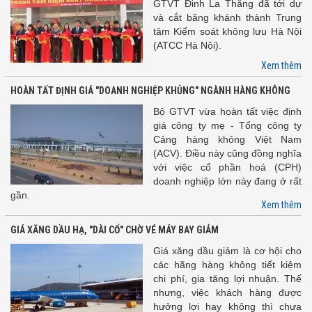
GTVT Đinh La Thăng đã tới dự
và cắt băng khánh thành Trung
tâm Kiểm soát không lưu Hà Nội
(ATCC Hà Nội).
Xem thêm
HOÀN TẤT ĐỊNH GIÁ "DOANH NGHIỆP KHỦNG" NGÀNH HÀNG KHÔNG
Bộ GTVT vừa hoàn tất việc định
giá công ty mẹ - Tổng công ty
Cảng hàng không Việt Nam
(ACV). Điều này cũng đồng nghĩa
với việc cổ phần hoá (CPH)
doanh nghiệp lớn này đang ở rất
gần.
Xem thêm
GIÁ XĂNG DẦU HẠ, "DÀI CỔ" CHỜ VÉ MÁY BAY GIẢM
Giá xăng dầu giảm là cơ hội cho
các hãng hàng không tiết kiệm
chi phí, gia tăng lợi nhuận. Thế
nhưng, việc khách hàng được
hưởng lợi hay không thì chưa