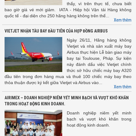
thấy, vì trên thực tế, chưa biết
bao giờ giá vé mới giảm. IATA - Hiệp hội Vận tải Hàng không
quốc tế - đại diện cho 250 hãng hàng không trên thế...
Xem thêm
VIETJET NHẬN TÀU BAY ĐẦU TIÊN CỦA HỢP ĐỒNG AIRBUS
Ngày 26/11, Hãng hàng không
Vietjet và nhà sản xuất máy bay
Airbus thực hiện Lễ bàn giao máy
bay tại Toulouse, Pháp. Sự kiện
này đánh dấu việc Vietjet chính
thức sở hữu chiếc máy bay A320
đầu tiên trong đơn hàng mua và thuê 100 chiếc máy bay theo
thỏa thuận được ký kết giữa Vietjet và Airbus vào...
Xem thêm
AIRIMEX – DOANH NGHIỆP NIÊM YẾT MINH BẠCH VÀ VƯỢT KHÓ KHĂN
TRONG HOẠT ĐỘNG KINH DOANH.
Doanh nghiệp niêm yết minh
bạch và vượt khó khăn trong
hoạt động kinh doanh.