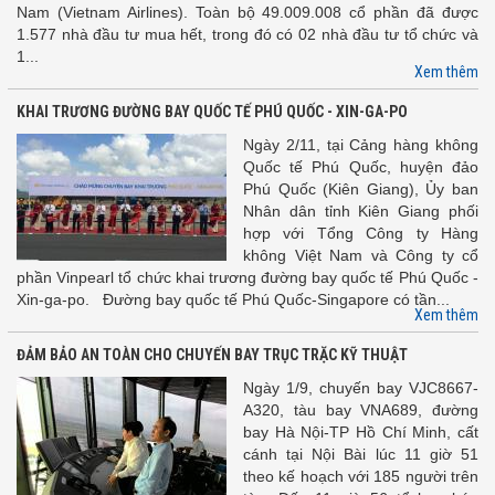
Nam (Vietnam Airlines). Toàn bộ 49.009.008 cổ phần đã được
1.577 nhà đầu tư mua hết, trong đó có 02 nhà đầu tư tổ chức và
1...
Xem thêm
KHAI TRƯƠNG ĐƯỜNG BAY QUỐC TẾ PHÚ QUỐC - XIN-GA-PO
Ngày 2/11, tại Cảng hàng không
Quốc tế Phú Quốc, huyện đảo
Phú Quốc (Kiên Giang), Ủy ban
Nhân dân tỉnh Kiên Giang phối
hợp với Tổng Công ty Hàng
không Việt Nam và Công ty cổ
phần Vinpearl tổ chức khai trương đường bay quốc tế Phú Quốc -
Xin-ga-po. Đường bay quốc tế Phú Quốc-Singapore có tần...
Xem thêm
ĐẢM BẢO AN TOÀN CHO CHUYẾN BAY TRỤC TRẶC KỸ THUẬT
Ngày 1/9, chuyến bay VJC8667-
A320, tàu bay VNA689, đường
bay Hà Nội-TP Hồ Chí Minh, cất
cánh tại Nội Bài lúc 11 giờ 51
theo kế hoạch với 185 người trên