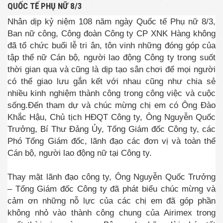
QUỐC TẾ PHỤ NỮ 8/3
Nhân dịp kỷ niệm 108 năm ngày Quốc tế Phụ nữ 8/3,
Ban nữ công, Công đoàn Công ty CP XNK Hàng không
đã tổ chức buổi lễ tri ân, tôn vinh những đóng góp của
tập thể nữ Cán bộ, người lao động Công ty trong suốt
thời gian qua và cũng là dịp tạo sân chơi để mọi người
có thể giao lưu gắn kết với nhau cũng như chia sẻ
nhiều kinh nghiệm thành công trong công việc và cuộc
sống.Đến tham dự và chúc mừng chị em có Ông Đào
Khắc Hậu, Chủ tịch HĐQT Công ty, Ông Nguyễn Quốc
Trưởng, Bí Thư Đảng Ủy, Tổng Giám đốc Công ty, các
Phó Tổng Giám đốc, lãnh đạo các đơn vị và toàn thể
Cán bộ, người lao động nữ tại Công ty.
Thay mặt lãnh đạo công ty, Ông Nguyễn Quốc Trưởng
– Tổng Giám đốc Công ty đã phát biểu chúc mừng và
cảm ơn những nỗ lực của các chị em đã góp phần
không nhỏ vào thành công chung của Airimex trong