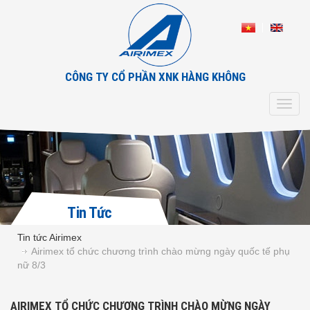
CÔNG TY CỔ PHẦN XNK HÀNG KHÔNG
Toggl
navig
Tin Tức
Tin tức Airimex
Airimex tổ chức chương trình chào mừng ngày quốc tế phụ
nữ 8/3
AIRIMEX TỔ CHỨC CHƯƠNG TRÌNH CHÀO MỪNG NGÀY