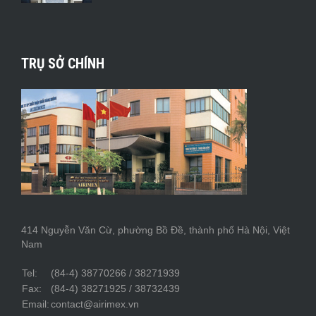
TRỤ SỞ CHÍNH
414 Nguyễn Văn Cừ, phường Bồ Đề, thành phố Hà Nội, Việt
Nam
Tel:
(84-4) 38770266 / 38271939
Fax:
(84-4) 38271925 / 38732439
Email:
contact@airimex.vn