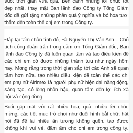
suốt thời gian vừa qua. Bên cạnh những lời chúc tốt
đẹp nhất, thay mặt Ban lãnh đạo Công ty Tổng Giám
đốc đã gửi tặng những phần quà ý nghĩa và bó hoa tươi
thắm đến toàn thể chị em trong Công ty.
Đáp lại tấm chân tình đó, Bà Nguyễn Thị Vân Anh – Chủ
tịch công đoàn trân trọng cảm ơn Tổng Giám đốc, Ban
lãnh đạo Công ty đã luôn quan tâm và tạo điều kiện để
các chị em có được những thành tựu như ngày hôm
nay. Mong rằng trong thời gian sắp tới các Anh sẽ quan
tâm hơn nữa, tạo nhiều điều kiện để toàn thể các chị
em phụ nữ Airimex là người phụ nữ hiện đại năng động,
sáng tạo, có lòng nhân hậu, quan tâm đến lợi ích xã
hội và cộng đồng.
Buổi gặp mặt với rất nhiều hoa, quà, nhiều lời chúc
mừng, các tiết mục trò chơi như đuổi hình bắt chữ, hát
nối đã để lại nhiều ấn tượng không quên, tạo được
không khí vui vẻ, đầm ấm cho chị em trong công ty.