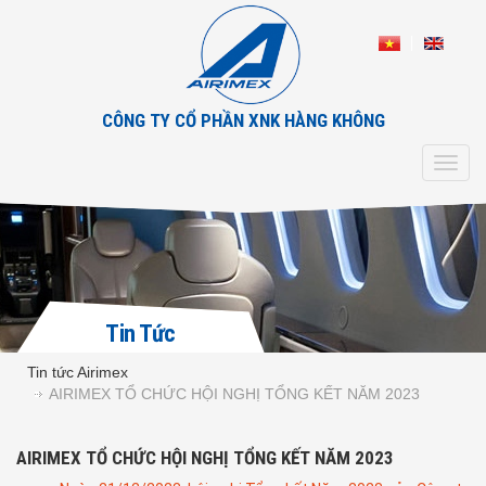
CÔNG TY CỔ PHẦN XNK HÀNG KHÔNG
Toggl
navig
Tin Tức
Tin tức Airimex
AIRIMEX TỔ CHỨC HỘI NGHỊ TỔNG KẾT NĂM 2023
AIRIMEX TỔ CHỨC HỘI NGHỊ TỔNG KẾT NĂM 2023