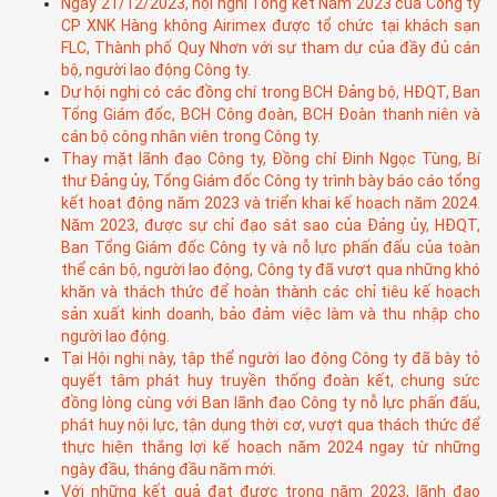
Ngày 21/12/2023, hội nghị Tổng kết Năm 2023 của Công ty
CP XNK Hàng không Airimex được tổ chức tại khách sạn
FLC, Thành phố Quy Nhơn với sự tham dự của đầy đủ cán
bộ, người lao động Công ty.
Dự hội nghị có các đồng chí trong BCH Đảng bộ, HĐQT, Ban
Tổng Giám đốc, BCH Công đoàn, BCH Đoàn thanh niên và
cán bộ công nhân viên trong Công ty.
Thay mặt lãnh đạo Công ty, Đồng chí Đinh Ngọc Tùng, Bí
thư Đảng ủy, Tổng Giám đốc Công ty trình bày báo cáo tổng
kết hoạt động năm 2023 và triển khai kế hoạch năm 2024.
Năm 2023, được sự chỉ đạo sát sao của Đảng ủy, HĐQT,
Ban Tổng Giám đốc Công ty và nỗ lực phấn đấu của toàn
thể cán bộ, người lao động, Công ty đã vượt qua những khó
khăn và thách thức để hoàn thành các chỉ tiêu kế hoạch
sản xuất kinh doanh, bảo đảm việc làm và thu nhập cho
người lao động.
Tại Hội nghị này, tập thể người lao động Công ty đã bày tỏ
quyết tâm phát huy truyền thống đoàn kết, chung sức
đồng lòng cùng với Ban lãnh đạo Công ty nỗ lực phấn đấu,
phát huy nội lực, tận dụng thời cơ, vượt qua thách thức để
thực hiện thắng lợi kế hoạch năm 2024 ngay từ những
ngày đầu, tháng đầu năm mới.
Với những kết quả đạt được trong năm 2023, lãnh đạo