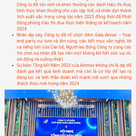
Công ty đã tôn vinh và khen thưởng các danh hiệu thi đua,
hình thức khen thưởng cho các tập thể, cá nhân đạt thành
tích xuất sắc trong công tác năm 2023 đồng thời đã Phát
động phòng trào thi đua thực hiện thắng lợi kế hoạch năm
2024.
Nhân dịp này, Công ty đã tổ chức đêm Gala dinner – Year
end party vui tươi và ấm cúng, các tiết mục văn nghệ, lời
ca tiếng hát của Cán bộ, Người lao động Công ty cùng các
trò chơi vui nhộn đã tạo nên một không khí hết sức vui vẻ,
sôi động và cuồng nhiệt.
Sự kiện Tổng kết Năm 2023 của Airimex không chỉ là dịp để
đánh giá kết quả kinh doanh mà còn là cơ hội để tạo ra
động lực và tinh thần đoàn kết mạnh mẽ vượt qua những
thách thức mới trong năm 2024.