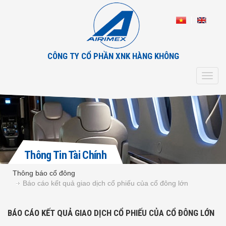
CÔNG TY CỔ PHẦN XNK HÀNG KHÔNG
Toggl
navig
Thông Tin Tài Chính
Thông báo cổ đông
Báo cáo kết quả giao dịch cổ phiếu của cổ đông lớn
BÁO CÁO KẾT QUẢ GIAO DỊCH CỔ PHIẾU CỦA CỔ ĐÔNG LỚN