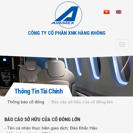
CÔNG TY CỔ PHẦN XNK HÀNG KHÔNG
Toggl
navig
Thông Tin Tài Chính
Thông báo cổ đông
Báo cáo sở hữu của cổ đông lớn
BÁO CÁO SỞ HỮU CỦA CỔ ĐÔNG LỚN
- Tên cá nhân thực hiện giao dịch: Đào Khắc Hậu