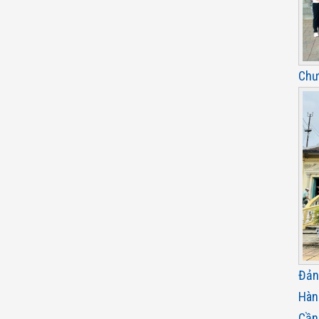
Chư
Đản
Hàn
Cần