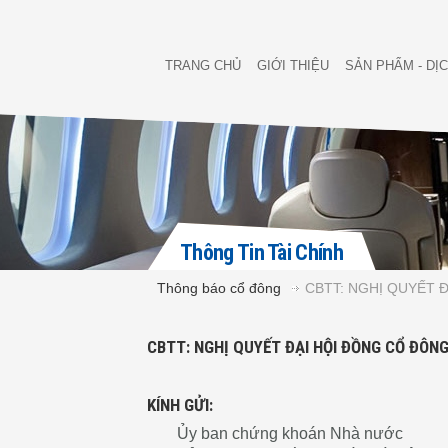
TRANG CHỦ
GIỚI THIỆU
SẢN PHẨM - DỊ
Thông Tin Tài Chính
Thông báo cổ đông
CBTT: NGHỊ QUYẾT 
CBTT: NGHỊ QUYẾT ĐẠI HỘI ĐỒNG CỔ ĐÔN
KÍNH GỬI:
Ủy ban chứng khoán Nhà nước