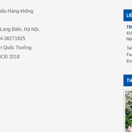
khẩu Hàng không
LI
TR
 Long Biên, Hà Nội.
41
04-38271925
Nội
ễn Quốc Trưởng
Tel
Fa
 ĐHCĐ 2018
Em
TH