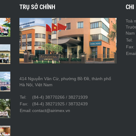
TRỤ SỞ CHÍNH
CHI
Toà n
Trườ
Nam
Tel:
Fax:
Email
414 Nguyễn Văn Cừ, phường Bồ Đề, thành phố
Hà Nội, Việt Nam
Tel:
(84-4) 38770266 / 38271939
Fax:
(84-4) 38271925 / 38732439
Email:
contact@airimex.vn