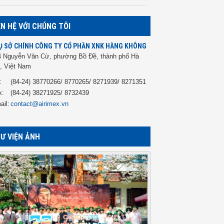
ÊN HỆ VỚI CHÚNG TÔI
Ụ SỞ CHÍNH CÔNG TY CỔ PHẦN XNK HÀNG KHÔNG
4 Nguyễn Văn Cừ, phường Bồ Đề, thành phố Hà
, Việt Nam
:
(84-24) 38770266/ 8770265/ 8271939/ 8271351
x:
(84-24) 38271925/ 8732439
ail:
contact@airimex.vn
Ư VIỆN ẢNH