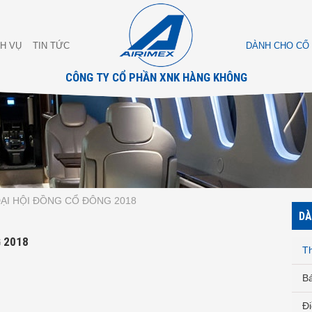
CH VỤ
TIN TỨC
DÀNH CHO CỔ
CÔNG TY CỔ PHẦN XNK HÀNG KHÔNG
ĐẠI HỘI ĐỒNG CỔ ĐÔNG 2018
DÀ
G 2018
T
Bá
Đi