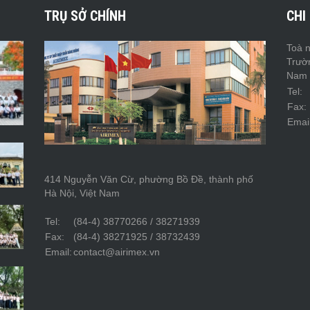
TRỤ SỞ CHÍNH
CHI
Toà n
Trườ
Nam
Tel:
Fax:
Email
414 Nguyễn Văn Cừ, phường Bồ Đề, thành phố
Hà Nội, Việt Nam
Tel:
(84-4) 38770266 / 38271939
Fax:
(84-4) 38271925 / 38732439
Email:
contact@airimex.vn