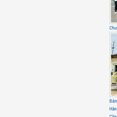
Chư
Đản
Hàn
Cần