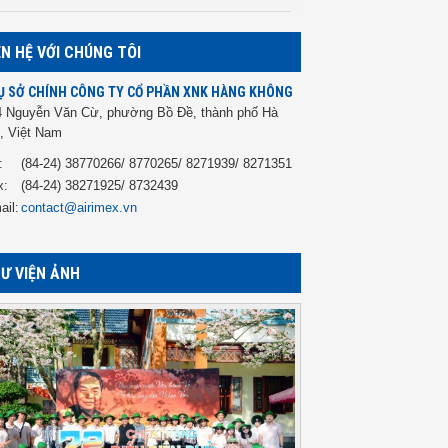
ÊN HỆ VỚI CHÚNG TÔI
Ụ SỞ CHÍNH CÔNG TY CỔ PHẦN XNK HÀNG KHÔNG
4 Nguyễn Văn Cừ, phường Bồ Đề, thành phố Hà
, Việt Nam
:
(84-24) 38770266/ 8770265/ 8271939/ 8271351
x:
(84-24) 38271925/ 8732439
ail:
contact@airimex.vn
Ư VIỆN ẢNH