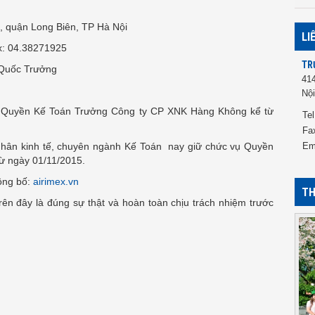
, quận Long Biên, TP Hà Nội
LI
: 04.38271925
TR
 Quốc Trưởng
41
Nội
 Quyền Kế Toán Trưởng Công ty CP XNK Hàng Không kể từ
Tel
Fa
n kinh tế, chuyên ngành Kế Toán nay giữ chức vụ Quyền
Em
từ ngày 01/11/2015.
công bố:
airimex.vn
TH
rên đây là đúng sự thật và hoàn toàn chịu trách nhiệm trước