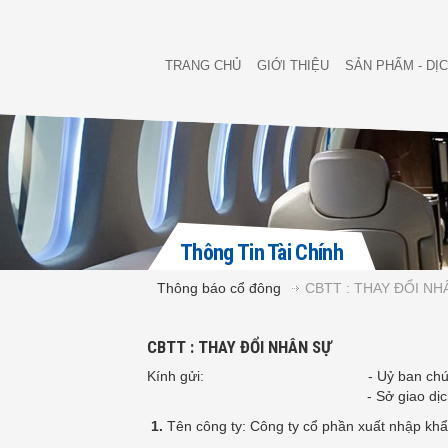
TRANG CHỦ
GIỚI THIỆU
SẢN PHẨM - DỊ
Thông Tin Tài Chính
Thông báo cổ đông
CBTT : THAY ĐỔI NH
CBTT : THAY ĐỔI NHÂN SỰ
Kính gửi: - Uỷ ban chứng kh
- Sở giao dịch chứng k
1.
Tên công ty: Công ty cổ phần xuất nhập kh