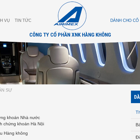
CH VỤ
TIN TỨC
DÀNH CHO CỔ
CÔNG TY CỔ PHẦN XNK HÀNG KHÔNG
ÂN SỰ
DÀ
T
oán Nhà nước
hoán Hà Nội
Bá
ẩu Hàng không
Đi