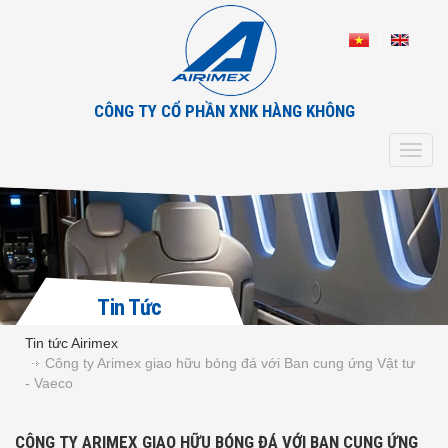
CÔNG TY CỔ PHẦN XNK HÀNG KHÔNG
Toggl
navig
Tin Tức
Tin tức Airimex
Công ty Arimex giao hữu bóng đá với Ban cung ứng Vật tư
- Vaeco
CÔNG TY ARIMEX GIAO HỮU BÓNG ĐÁ VỚI BAN CUNG ỨNG