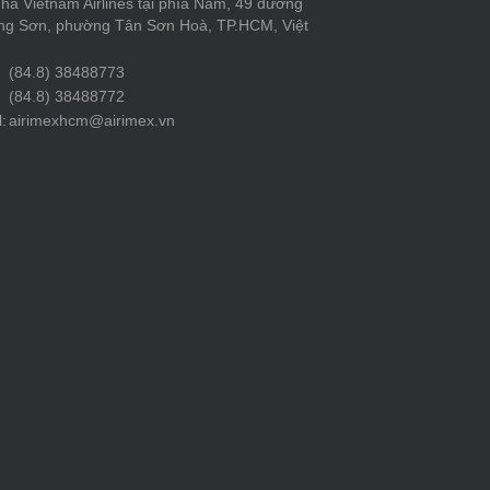
hà Vietnam Airlines tại phía Nam, 49 đường
ng Sơn, phường Tân Sơn Hoà, TP.HCM, Việt
(84.8) 38488773
(84.8) 38488772
:
airimexhcm@airimex.vn