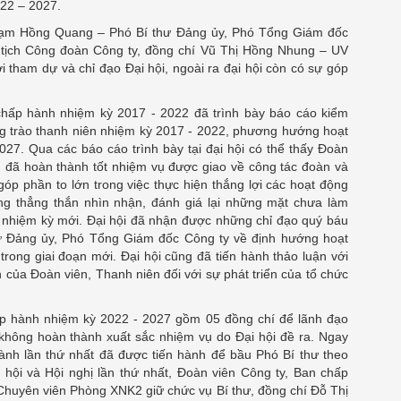
22 – 2027.
Phạm Hồng Quang – Phó Bí thư Đảng ủy, Phó Tổng Giám đốc
 tịch Công đoàn Công ty, đồng chí Vũ Thị Hồng Nhung – UV
ham dự và chỉ đạo Đại hội, ngoài ra đại hội còn có sự góp
 chấp hành nhiệm kỳ 2017 - 2022 đã trình bày báo cáo kiểm
g trào thanh niên nhiệm kỳ 2017 - 2022, phương hướng hoạt
027. Qua các báo cáo trình bày tại đại hội có thể thấy Đoàn
đã hoàn thành tốt nhiệm vụ được giao về công tác đoàn và
góp phần to lớn trong việc thực hiện thắng lợi các hoạt động
ng thẳng thắn nhìn nhận, đánh giá lại những mặt chưa làm
 nhiệm kỳ mới. Đại hội đã nhận được những chỉ đạo quý báu
 Đảng ủy, Phó Tổng Giám đốc Công ty về định hướng hoạt
rong giai đoạn mới. Đại hội cũng đã tiến hành thảo luận với
 của Đoàn viên, Thanh niên đối với sự phát triển của tổ chức
nh nhiệm kỳ 2022 - 2027 gồm 05 đồng chí để lãnh đạo
hông hoàn thành xuất sắc nhiệm vụ do Đại hội đề ra. Ngay
hành lần thứ nhất đã được tiến hành để bầu Phó Bí thư theo
 hội và Hội nghị lần thứ nhất, Đoàn viên Công ty, Ban chấp
Chuyên viên Phòng XNK2 giữ chức vụ Bí thư, đồng chí Đỗ Thị