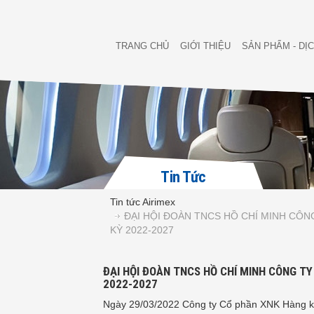
TRANG CHỦ
GIỚI THIỆU
SẢN PHẨM - DỊ
Tin Tức
Tin tức Airimex
ĐẠI HỘI ĐOÀN TNCS HỒ CHÍ MINH CÔ
KỲ 2022-2027
ĐẠI HỘI ĐOÀN TNCS HỒ CHÍ MINH CÔNG T
2022-2027
Ngày 29/03/2022 Công ty Cổ phần XNK Hàng k