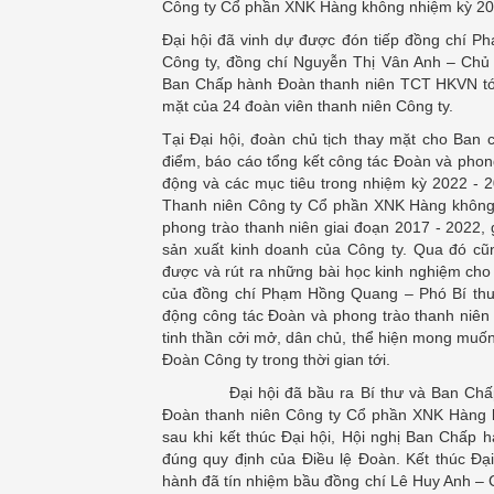
Công ty Cổ phần XNK Hàng không nhiệm kỳ 20
Đại hội đã vinh dự được đón tiếp đồng chí 
Công ty, đồng chí Nguyễn Thị Vân Anh – Chủ
Ban Chấp hành Đoàn thanh niên TCT HKVN tới t
mặt của 24 đoàn viên thanh niên Công ty.
Tại Đại hội, đoàn chủ tịch thay mặt cho Ban
điểm, báo cáo tổng kết công tác Đoàn và phon
động và các mục tiêu trong nhiệm kỳ 2022 - 2
Thanh niên Công ty Cổ phần XNK Hàng không 
phong trào thanh niên giai đoạn 2017 - 2022, 
sản xuất kinh doanh của Công ty. Qua đó cũ
được và rút ra những bài học kinh nghiệm cho
của đồng chí Phạm Hồng Quang – Phó Bí thư
động công tác Đoàn và phong trào thanh niên t
tinh thần cởi mở, dân chủ, thể hiện mong muốn
Đoàn Công ty trong thời gian tới.
Đại hội đã bầu ra Bí thư và Ban Chấp hà
Đoàn thanh niên Công ty Cổ phần XNK Hàng k
sau khi kết thúc Đại hội, Hội nghị Ban Chấp 
đúng quy định của Điều lệ Đoàn. Kết thúc Đại
hành đã tín nhiệm bầu đồng chí Lê Huy Anh – 