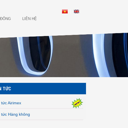
 ĐÔNG
LIÊN HỆ
N TỨC
 tức Airimex
n tức Hàng không