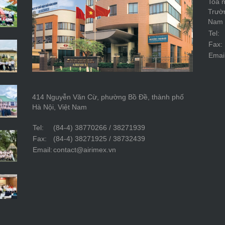
Toà n
Trườ
Nam
Tel:
Fax:
Email
414 Nguyễn Văn Cừ, phường Bồ Đề, thành phố
Hà Nội, Việt Nam
Tel:
(84-4) 38770266 / 38271939
Fax:
(84-4) 38271925 / 38732439
Email:
contact@airimex.vn