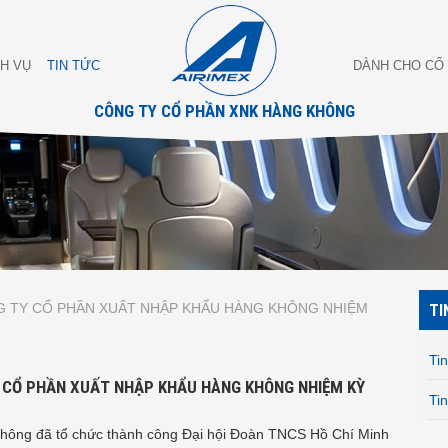
CH VỤ
TIN TỨC
DÀNH CHO CỔ
CÔNG TY CỔ PHẦN XNK HÀNG KHÔNG
NG TY CỔ PHẦN XUẤT NHẬP KHẨU HÀNG KHÔNG NHIỆM
TI
Tin
Y CỔ PHẦN XUẤT NHẬP KHẨU HÀNG KHÔNG NHIỆM KỲ
Ti
hông đã tổ chức thành công Đại hội Đoàn TNCS Hồ Chí Minh