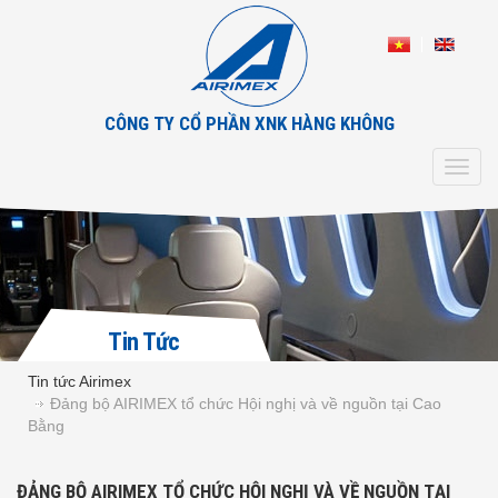
CÔNG TY CỔ PHẦN XNK HÀNG KHÔNG
Toggl
navig
Tin Tức
Tin tức Airimex
Đảng bộ AIRIMEX tổ chức Hội nghị và về nguồn tại Cao
Bằng
ĐẢNG BỘ AIRIMEX TỔ CHỨC HỘI NGHỊ VÀ VỀ NGUỒN TẠI