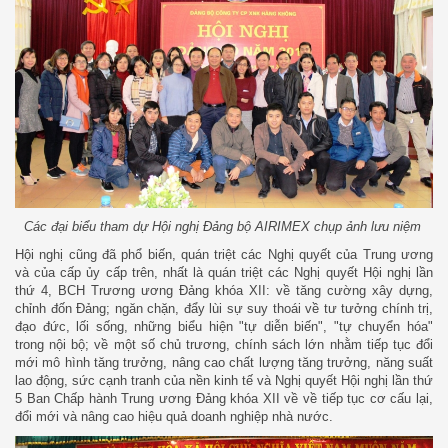
Các đại biểu tham dự Hội nghị Đảng bộ AIRIMEX chụp ảnh lưu niệm
Hội nghị cũng đã phổ biến, quán triệt các Nghị quyết của Trung ương
và của cấp ủy cấp trên, nhất là quán triệt các Nghị quyết Hội nghị lần
thứ 4, BCH Trương ương Đảng khóa XII: về tăng cường xây dựng,
chỉnh đốn Đảng; ngăn chặn, đẩy lùi sự suy thoái về tư tưởng chính trị,
đạo đức, lối sống, những biểu hiện "tự diễn biến", "tự chuyển hóa"
trong nội bộ; về một số chủ trương, chính sách lớn nhằm tiếp tục đổi
mới mô hình tăng trưởng, nâng cao chất lượng tăng trưởng, năng suất
lao động, sức cạnh tranh của nền kinh tế và Nghị quyết Hội nghị lần thứ
5 Ban Chấp hành Trung ương Đảng khóa XII về về tiếp tục cơ cấu lại,
đổi mới và nâng cao hiệu quả doanh nghiệp nhà nước.