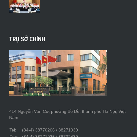
TRỤ SỞ CHÍNH
414 Nguyễn Văn Cừ, phường Bồ Đề, thành phố Hà Nội, Việt
Nam
Tel:
(84-4) 38770266 / 38271939
Fax:
(84-4) 38271925 / 38732439