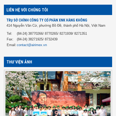
LIÊN HỆ VỚI CHÚNG TÔI
TRỤ SỞ CHÍNH CÔNG TY CỔ PHẦN XNK HÀNG KHÔNG
414 Nguyễn Văn Cừ, phường Bồ Đề, thành phố Hà Nội, Việt Nam
Tel:
(84-24) 38770266/ 8770265/ 8271939/ 8271351
Fax:
(84-24) 38271925/ 8732439
Email:
contact@airimex.vn
THƯ VIỆN ẢNH