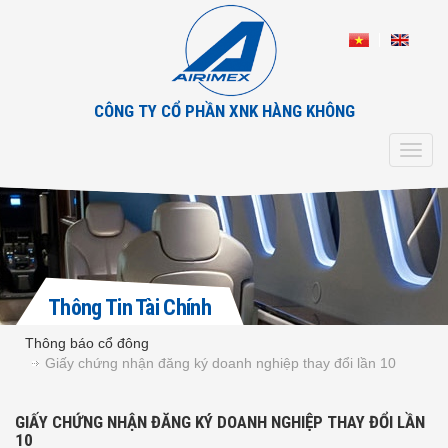
CÔNG TY CỔ PHẦN XNK HÀNG KHÔNG
Toggl
navig
Thông Tin Tài Chính
Thông báo cổ đông
Giấy chứng nhận đăng ký doanh nghiệp thay đổi lần 10
GIẤY CHỨNG NHẬN ĐĂNG KÝ DOANH NGHIỆP THAY ĐỔI LẦN
10