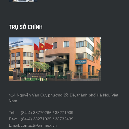
TRỤ SỞ CHÍNH
414 Nguyễn Văn Cừ, phường Bồ Đề, thành phố Hà Nội, Việt
Nam
Tel:
(84-4) 38770266 / 38271939
Fax:
(84-4) 38271925 / 38732439
Email:
contact@airimex.vn