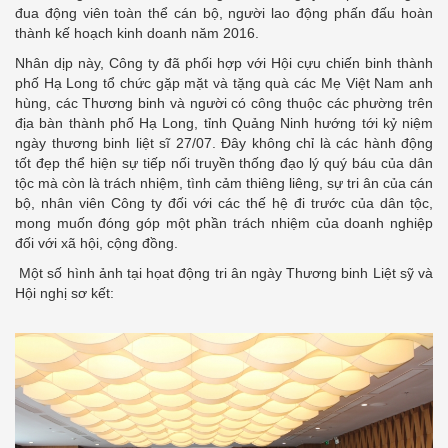
đua động viên toàn thể cán bộ, người lao động phấn đấu hoàn
thành kế hoạch kinh doanh năm 2016.
Nhân dịp này, Công ty đã phối hợp với Hội cựu chiến binh thành
phố Hạ Long tổ chức gặp mặt và tặng quà các Mẹ Việt Nam anh
hùng, các Thương binh và người có công thuộc các phường trên
địa bàn thành phố Hạ Long, tỉnh Quảng Ninh hướng tới kỷ niệm
ngày thương binh liệt sĩ 27/07. Đây không chỉ là các hành động
tốt đẹp thể hiện sự tiếp nối truyền thống đạo lý quý báu của dân
tộc mà còn là trách nhiệm, tình cảm thiêng liêng, sự tri ân của cán
bộ, nhân viên Công ty đối với các thế hệ đi trước của dân tộc,
mong muốn đóng góp một phần trách nhiệm của doanh nghiệp
đối với xã hội, cộng đồng.
Một số hình ảnh tại họat động tri ân ngày Thương binh Liệt sỹ và
Hội nghị sơ kết: