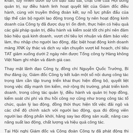
khăn, tuy nhiên dưới sự chỉ đạo sâu sát, chặt chẽ của Hội đồng
quản trị, sự điều hành linh hoạt quyết liệt của Giám đốc điều
hành, cùng với truyền thống đoàn kết, sự nỗ lực phấn đấu của
tập thể cán bộ người lao động trong Công ty nên hoạt động kinh
doanh của Công ty đã được duy trì ổn định, thực hiện có hiệu quả
các giải pháp quản trị, điều hành và kiểm soát tốt chi phí nên đảm
bảo hiệu quả kinh doanh, vượt chỉ tiêu lợi nhuận và đảm bảo việc
làm, thu nhập cho người lao động, đặc biệt hoạt động kinh doanh
mảng XNK ủy thác và dịch vụ vận chuyển vượt kế hoạch, chỉ tiêu
TAT giảm xuống dưới 2 ngày nên được Tổng công ty Hàng không
Việt Nam ghi nhận và đánh giá cao.
Thay mặt lãnh đạo Công ty, đồng chí Nguyễn Quốc Trưởng, Bí
thư đảng ủy, Giám đốc Công ty kết luận một số nội dung công tác
trọng tâm cần tập trung triển khai thực hiện đồng bộ, quyết liệt
trong việc đẩy mạnh tìm kiểm, mở rộng thị trường, phát triển kinh
doanh, trong công tác quản lý, điều hành và quản trị hợp đồng,
kiểm soát chi phí và thu hồi công nợ cũng như trong công tác tổ
chức, quản lý lao động, đồng thời thực hiện tốt việc đãi ngộ và
các chế độ chính sách với người lao động, qua đó động viên
người lao động phấn khởi, hăng say lao động sản xuất, nâng cao
năng suất lao động, chất lượng và hiệu quả công tác.
Tại Hội nghị Giám đốc và Công đoàn Công ty đã phát động thi