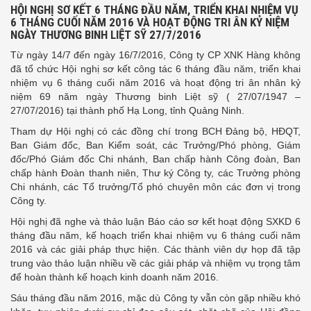
HỘI NGHỊ SƠ KẾT 6 THÁNG ĐẦU NĂM, TRIỂN KHAI NHIỆM VỤ
6 THÁNG CUỐI NĂM 2016 VÀ HOẠT ĐỘNG TRI ÂN KỶ NIỆM
NGÀY THƯƠNG BINH LIỆT SỸ 27/7/2016
Từ ngày 14/7 đến ngày 16/7/2016, Công ty CP XNK Hàng không
đã tổ chức Hội nghị sơ kết công tác 6 tháng đầu năm, triển khai
nhiệm vụ 6 tháng cuối năm 2016 và hoạt động tri ân nhân kỷ
niệm 69 năm ngày Thương binh Liệt sỹ ( 27/07/1947 –
27/07/2016) tại thành phố Hạ Long, tỉnh Quảng Ninh.
Tham dự Hội nghị có các đồng chí trong BCH Đảng bộ, HĐQT,
Ban Giám đốc, Ban Kiểm soát, các Trưởng/Phó phòng, Giám
đốc/Phó Giám đốc Chi nhánh, Ban chấp hành Công đoàn, Ban
chấp hành Đoàn thanh niên, Thư ký Công ty, các Trưởng phòng
Chi nhánh, các Tổ trưởng/Tổ phó chuyên môn các đơn vị trong
Công ty.
Hội nghị đã nghe và thảo luận Báo cáo sơ kết hoạt động SXKD 6
tháng đầu năm, kế hoạch triển khai nhiệm vụ 6 tháng cuối năm
2016 và các giải pháp thực hiện. Các thành viên dự họp đã tập
trung vào thảo luận nhiều về các giải pháp và nhiệm vụ trọng tâm
để hoàn thành kế hoạch kinh doanh năm 2016.
Sáu tháng đầu năm 2016, mặc dù Công ty vẫn còn gặp nhiều khó