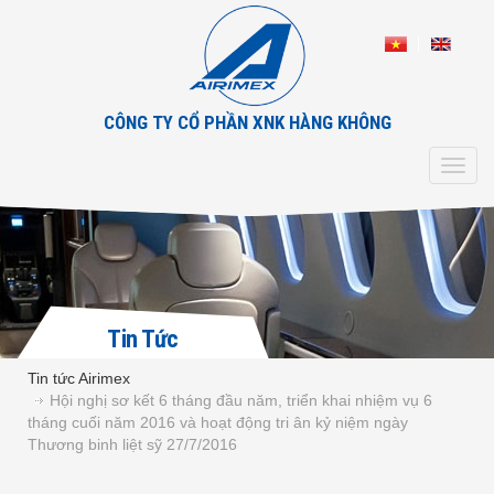
CÔNG TY CỔ PHẦN XNK HÀNG KHÔNG
Toggl
navig
Tin Tức
Tin tức Airimex
Hội nghị sơ kết 6 tháng đầu năm, triển khai nhiệm vụ 6
tháng cuối năm 2016 và hoạt động tri ân kỷ niệm ngày
Thương binh liệt sỹ 27/7/2016