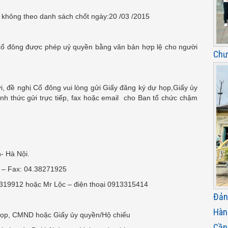
 không theo danh sách chốt ngày:20 /03 /2015
cổ đông được phép uỷ quyền bằng văn bản hợp lệ cho người
Chư
 đề nghị Cổ đông vui lòng gửi Giấy đăng ký dự họp,Giấy ủy
ình thức gửi trực tiếp, fax hoặc email cho Ban tổ chức chậm
 Hà Nội.
– Fax: 04.38271925
19912 hoặc Mr Lộc – điện thoại 0913315414
Đản
Hàn
 họp, CMND hoặc Giấy ủy quyền/Hộ chiếu
Cần