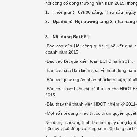
hội đồng cổ đông thường niên năm 2015, thông
1. Thời gian: 07h30 sáng, Thứ sáu, ngày 
2. Địa điểm: Hội trường tầng 2, nhà
3. Nội dung Đại hội:
-Báo cáo của Hội đồng quản trị về kết quả 
doanh năm 2015 .
-Báo cáo kết quả kiểm toán BCTC năm 2014.
-Báo cáo của Ban kiểm soát về hoạt động năm
-Báo cáo phương án phân phối lợi nhuận,trả c
-Báo cáo thực hiện chi trả thù lao cho HĐQT,
2015.
-Bầu thay thế thành viên HĐQT nhiệm kỳ 2011
-Một số nội dung khác thuộc thẩm quyền 
Nội dung, chương trình Đại hội, giấy đăng ký dự
hội quý vị cổ đông vui lòng xem nội dung chi tiế