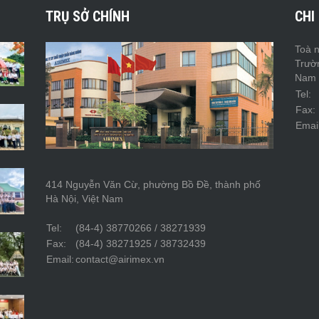
TRỤ SỞ CHÍNH
CHI
Toà n
Trườ
Nam
Tel:
Fax:
Email
414 Nguyễn Văn Cừ, phường Bồ Đề, thành phố
Hà Nội, Việt Nam
Tel:
(84-4) 38770266 / 38271939
Fax:
(84-4) 38271925 / 38732439
Email:
contact@airimex.vn