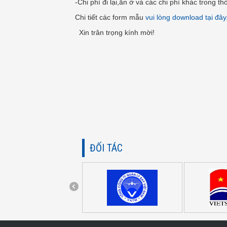
-Chi phí đi lại,ăn ở và các chi phí khác trong t
Chi tiết các form mẫu
vui lòng download tại đây
Xin trân trọng kính mời!
ĐỐI TÁC