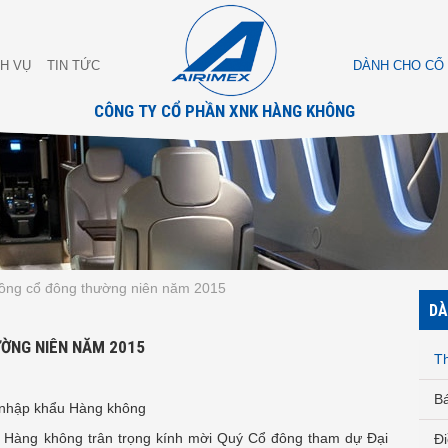
CH VỤ
TIN TỨC
DÀNH CHO CỔ
CÔNG TY CỔ PHẦN XNK HÀNG KHÔNG
đồng cổ đông thường niên năm 2015
DÀ
ƯỜNG NIÊN NĂM 2015
T
Bá
 nhập khẩu Hàng không
u Hàng không trân trọng kính mời Quý Cổ đông tham dự Đại
Đi