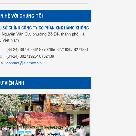
ÊN HỆ VỚI CHÚNG TÔI
Ụ SỞ CHÍNH CÔNG TY CỔ PHẦN XNK HÀNG KHÔNG
4 Nguyễn Văn Cừ, phường Bồ Đề, thành phố Hà
, Việt Nam
:
(84-24) 38770266/ 8770265/ 8271939/ 8271351
x:
(84-24) 38271925/ 8732439
ail:
contact@airimex.vn
Ư VIỆN ẢNH