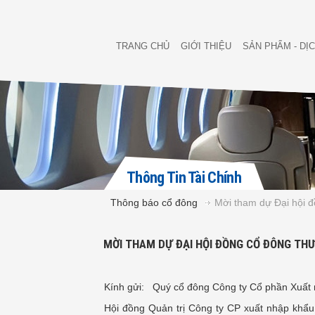
TRANG CHỦ
GIỚI THIỆU
SẢN PHẨM - DỊ
Thông Tin Tài Chính
Thông báo cổ đông
Mời tham dự Đại hội 
MỜI THAM DỰ ĐẠI HỘI ĐỒNG CỔ ĐÔNG TH
Kính gửi: Quý cổ đông Công ty Cổ phần Xuất
Hội đồng Quản trị Công ty CP xuất nhập khẩ