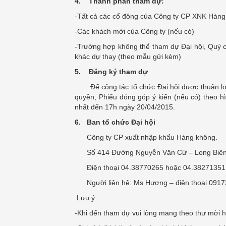
4. Thành phần tham dự:
-Tất cả các cổ đông của Công ty CP XNK Hàng
-Các khách mời của Công ty (nếu có)
-Trường hợp không thể tham dự Đại hội, Quý 
khác dự thay (theo mẫu gửi kèm)
5. Đăng ký tham dự
Để công tác tổ chức Đại hội được thuận lợi,
quyền, Phiếu đóng góp ý kiến (nếu có) theo h
nhất đến 17h ngày 20/04/2015.
6. Ban tổ chức Đại hội
Công ty CP xuất nhập khẩu Hàng không.
Số 414 Đường Nguyễn Văn Cừ – Long Biên-
Điện thoại 04.38770265 hoặc 04.38271351 
Người liên hệ: Ms Hương – điện thoại 09173
Lưu ý:
-Khi đến tham dự vui lòng mang theo thư mời