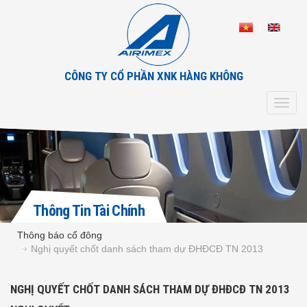
CÔNG TY CỔ PHẦN XNK HÀNG KHÔNG
Toggl
navig
Thông Tin Tài Chính
Thông báo cổ đông
Nghị quyết chốt danh sách tham dự ĐHĐCĐ TN 2013
NGHỊ QUYẾT CHỐT DANH SÁCH THAM DỰ ĐHĐCĐ TN 2013