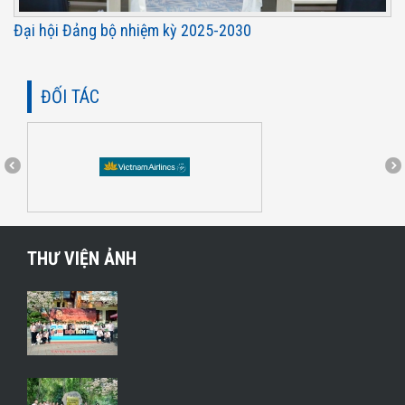
Đại hội Đảng bộ nhiệm kỳ 2025-2030
ĐỐI TÁC
THƯ VIỆN ẢNH