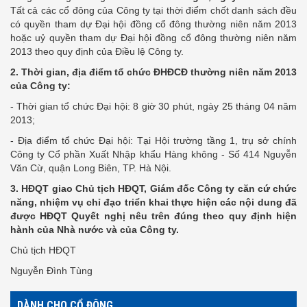
Tất cả các cổ đông của Công ty tại thời điểm chốt danh sách đều
có quyền tham dự Đại hội đồng cổ đông thường niên năm 2013
hoặc uỷ quyền tham dự Đại hội đồng cổ đông thường niên năm
2013 theo quy định của Điều lệ Công ty.
2. Thời gian, địa điểm tổ chức ĐHĐCĐ thường niên năm 2013
của Công ty:
- Thời gian tổ chức Đại hội: 8 giờ 30 phút, ngày 25 tháng 04 năm
2013;
- Địa điểm tổ chức Đại hội: Tại Hội trường tầng 1, trụ sở chính
Công ty Cổ phần Xuất Nhập khẩu Hàng không - Số 414 Nguyễn
Văn Cừ, quận Long Biên, TP. Hà Nội.
3. HĐQT giao Chủ tịch HĐQT, Giám đốc Công ty căn cứ chức
năng, nhiệm vụ chỉ đạo triển khai thực hiện các nội dung đã
được HĐQT Quyết nghị nêu trên đúng theo quy định hiện
hành của Nhà nước và của Công ty.
Chủ tịch HĐQT
Nguyễn Đình Tùng
DÀNH CHO CỔ ĐÔNG