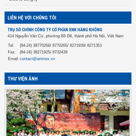
LIÊN HỆ VỚI CHÚNG TÔI
TRỤ SỞ CHÍNH CÔNG TY CỔ PHẦN XNK HÀNG KHÔNG
414 Nguyễn Văn Cừ, phường Bồ Đề, thành phố Hà Nội, Việt Nam
Tel:
(84-24) 38770266/ 8770265/ 8271939/ 8271351
Fax:
(84-24) 38271925/ 8732439
Email:
contact@airimex.vn
THƯ VIỆN ẢNH