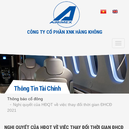
CÔNG TY CỔ PHẦN XNK HÀNG KHÔNG
Toggl
navig
Thông Tin Tài Chính
Thông báo cổ đông
Nghị quyết của HĐQT về việc thay đổi thời gian ĐHCĐ
2021
NGHỊ QUYẾT CỦA HĐQT VỀ VIỆC THAY ĐỔI THỜI GIAN ĐHCĐ