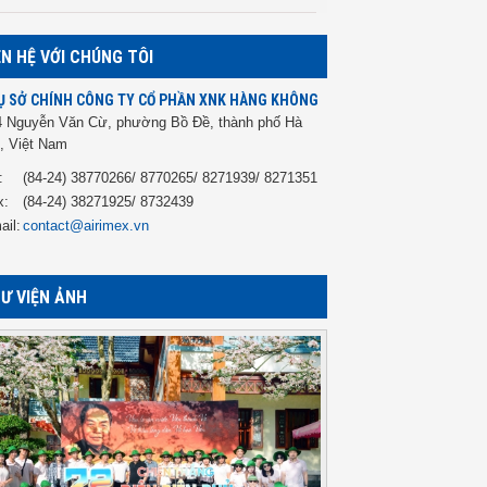
ÊN HỆ VỚI CHÚNG TÔI
Ụ SỞ CHÍNH CÔNG TY CỔ PHẦN XNK HÀNG KHÔNG
4 Nguyễn Văn Cừ, phường Bồ Đề, thành phố Hà
, Việt Nam
:
(84-24) 38770266/ 8770265/ 8271939/ 8271351
x:
(84-24) 38271925/ 8732439
ail:
contact@airimex.vn
Ư VIỆN ẢNH