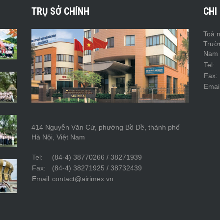
TRỤ SỞ CHÍNH
CHI
Toà n
Trườ
Nam
Tel:
Fax:
Email
414 Nguyễn Văn Cừ, phường Bồ Đề, thành phố
Hà Nội, Việt Nam
Tel:
(84-4) 38770266 / 38271939
Fax:
(84-4) 38271925 / 38732439
Email:
contact@airimex.vn