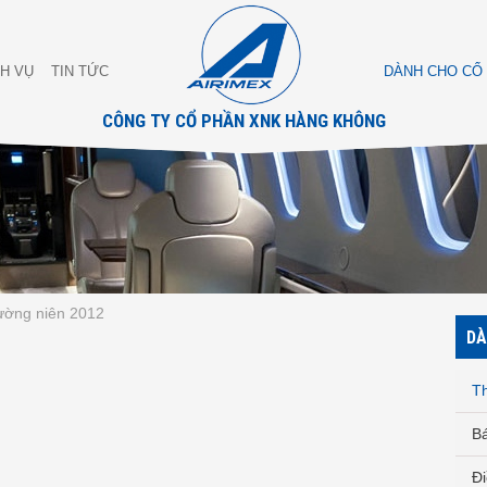
CH VỤ
TIN TỨC
DÀNH CHO CỔ
CÔNG TY CỔ PHẦN XNK HÀNG KHÔNG
ường niên 2012
DÀ
T
Bá
Đi