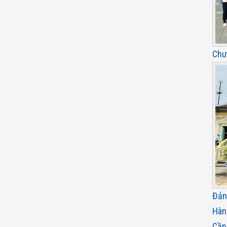
Chư
Đản
Hàn
Cần