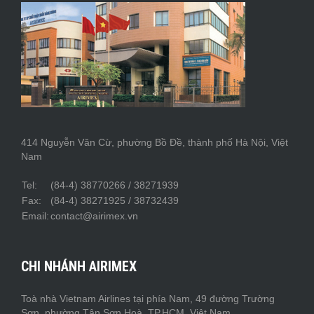
414 Nguyễn Văn Cừ, phường Bồ Đề, thành phố Hà Nội, Việt
Nam
Tel:
(84-4) 38770266 / 38271939
Fax:
(84-4) 38271925 / 38732439
Email:
contact@airimex.vn
CHI NHÁNH AIRIMEX
Toà nhà Vietnam Airlines tại phía Nam, 49 đường Trường
Sơn, phường Tân Sơn Hoà, TP.HCM, Việt Nam