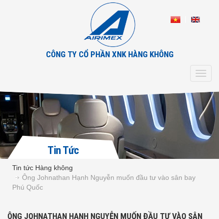
CÔNG TY CỔ PHẦN XNK HÀNG KHÔNG
Toggl
navig
Tin Tức
Tin tức Hàng không
Ông Johnathan Hạnh Nguyễn muốn đầu tư vào sân bay
Phú Quốc
ÔNG JOHNATHAN HẠNH NGUYỄN MUỐN ĐẦU TƯ VÀO SÂN