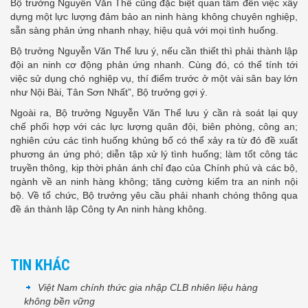
Bộ trưởng Nguyễn Văn Thể cũng đặc biệt quan tâm đến việc xây
dựng một lực lượng đảm bảo an ninh hàng không chuyên nghiệp,
sẵn sàng phản ứng nhanh nhạy, hiệu quả với mọi tình huống.
Bộ trưởng Nguyễn Văn Thể lưu ý, nếu cần thiết thì phải thành lập
đội an ninh cơ động phản ứng nhanh. Cùng đó, có thể tính tới
việc sử dụng chó nghiệp vụ, thí điểm trước ở một vài sân bay lớn
như Nội Bài, Tân Sơn Nhất”, Bộ trưởng gợi ý.
Ngoài ra, Bộ trưởng Nguyễn Văn Thể lưu ý cần rà soát lại quy
chế phối hợp với các lực lượng quân đội, biên phòng, công an;
nghiên cứu các tình huống khủng bố có thể xảy ra từ đó đề xuất
phương án ứng phó; diễn tập xử lý tình huống; làm tốt công tác
truyền thông, kịp thời phản ánh chỉ đạo của Chính phủ và các bộ,
ngành về an ninh hàng không; tăng cường kiểm tra an ninh nội
bộ. Về tổ chức, Bộ trưởng yêu cầu phải nhanh chóng thông qua
đề án thành lập Công ty An ninh hàng không.
TIN KHÁC
Việt Nam chính thức gia nhập CLB nhiên liệu hàng
không bền vững