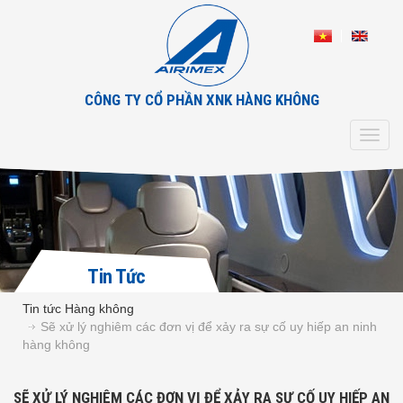
CÔNG TY CỔ PHẦN XNK HÀNG KHÔNG
Toggl
navig
Tin Tức
Tin tức Hàng không
Sẽ xử lý nghiêm các đơn vị để xảy ra sự cố uy hiếp an ninh
hàng không
SẼ XỬ LÝ NGHIÊM CÁC ĐƠN VỊ ĐỂ XẢY RA SỰ CỐ UY HIẾP AN