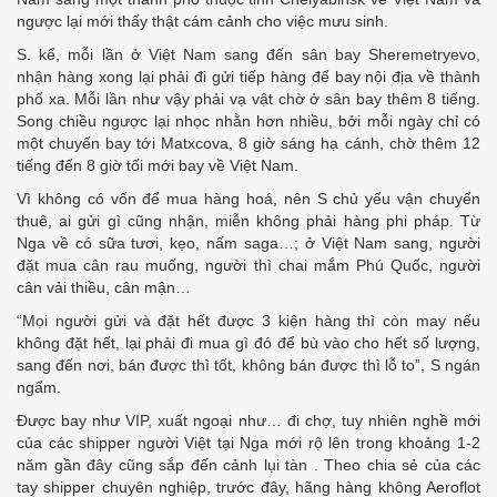
ngược lại mới thấy thật cám cảnh cho việc mưu sinh.
S. kể, mỗi lần ở Việt Nam sang đến sân bay Sheremetryevo,
nhận hàng xong lại phải đi gửi tiếp hàng để bay nội địa về thành
phố xa. Mỗi lần như vậy phải vạ vật chờ ở sân bay thêm 8 tiếng.
Song chiều ngược lại nhọc nhằn hơn nhiều, bởi mỗi ngày chỉ có
một chuyến bay tới Matxcova, 8 giờ sáng hạ cánh, chờ thêm 12
tiếng đến 8 giờ tối mới bay về Việt Nam.
Vì không có vốn để mua hàng hoá, nên S chủ yếu vận chuyển
thuê, ai gửi gì cũng nhận, miễn không phải hàng phi pháp. Từ
Nga về có sữa tươi, kẹo, nấm saga…; ở Việt Nam sang, người
đặt mua cân rau muống, người thì chai mắm Phú Quốc, người
cân vải thiều, cân mận…
“Mọi người gửi và đặt hết được 3 kiện hàng thì còn may nếu
không đặt hết, lại phải đi mua gì đó để bù vào cho hết số lượng,
sang đến nơi, bán được thì tốt, không bán được thì lỗ to”, S ngán
ngẩm.
Được bay như VIP, xuất ngoại như… đi chợ, tuy nhiên nghề mới
của các shipper người Việt tại Nga mới rộ lên trong khoảng 1-2
năm gần đây cũng sắp đến cảnh lụi tàn . Theo chia sẻ của các
tay shipper chuyên nghiệp, trước đây, hãng hàng không Aeroflot