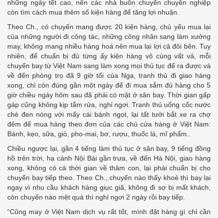
những ngày tết cao, nên các nhà buôn chuyến chuyên nghiệp
còn tìm cách mua thêm số kiện hàng để tăng lợi nhuận.
Theo Ch., có chuyến mang được 20 kiện hàng, chủ yếu mua lại
của những người đi công tác, những công nhân sang làm xưởng
may, không mang nhiều hàng hoá nên mua lại lợi cả đôi bên. Tuy
nhiên, để chuẩn bị đủ từng ấy kiện hàng vô cùng vất vả, mỗi
chuyến bay từ Việt Nam sang làm xong mọi thủ tục để ra được và
về đến phòng trọ đã 9 giờ tối của Nga, tranh thủ đi giao hàng
xong, chỉ còn đúng gần một ngày để đi mua sắm đủ hàng cho 5
giờ chiều ngày hôm sau đã phải có mặt ở sân bay. Thời gian gấp
gáp cũng không kịp tắm rửa, nghỉ ngơi. Tranh thủ uống cốc nước
chè đen nóng với mấy cái bánh ngọt, lại tất tưởi bắt xe ra chợ
đêm để mua hàng theo đơn của các chủ cửa hàng ở Việt Nam:
Bánh, kẹo, sữa, giò, pho-mai, bơ, rượu, thuốc lá, mĩ phẩm..
Chiều ngược lại, gần 4 tiếng làm thủ tục ở sân bay, 9 tiếng đồng
hồ trên trời, hạ cánh Nội Bài gần trưa, về đến Hà Nội, giao hàng
xong, không có cả thời gian về thăm con, lại phải chuẩn bị cho
chuyến bay tiếp theo. Theo Ch., chuyến nào thấy khoẻ thì bay lại
ngay vì nhu cầu khách hàng giục giã, không đi sợ bị mất khách,
còn chuyến nào mệt quá thì nghỉ ngơi 2 ngày rồi bay tiếp.
“Cũng may ở Việt Nam dịch vụ rất tốt, mình đặt hàng gì chỉ cần