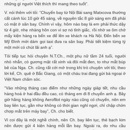
những gì người Việt thích thì mang theo tuốt”.
V. nói thêm với tôi: “Chuyến bay từ Nội Bài sang Matxcova thường
cất cánh lúc 10 giờ 45 sáng, về nguyên tắc 8 giờ sáng em đã phải
có mặt ở sân bay. Chính vì vậy, hôm nào bay là em phải thức dậy
từ 4 giờ, nhẹ nhàng hôn con vì sợ nó tỉnh giấc, rồi nhờ xe ôm chở
mấy kiện hàng ra bến xe để lên xe khách ra Hà Nội. Đến bến xe
Mỹ Đình mới dám gọi taxi đưa ra sân bay. Phải tiết kiệm từng tý
một mới có chút lãi anh ạ”.
Tôi tiếp tục hỏi chuyện N.T.Ch., một phụ nữ tầm 24 tuổi, người
nhỏ nhắn, có gương mặt rất xinh và đôi mắt đen, to như mắt búp
bê của Nga. Ch. cũng rất cởi mở trong khi trò chuyện với tôi, theo
lời kể, Ch. quê ở Bắc Giang, có một cháu trai đang gửi bà ngoại ở
Việt Nam chăm sóc.
“Vào những tháng cao điểm như những ngày giáp tết, nhu cầu
hàng hoá ở hai đầu đều cao, có tháng em đi 8 chuyến anh ạ. Bây
giờ hãng hàng không Aerofllot ngày nào cũng có chuyến, nên em
bay liên tục, gần như không có thời gian nghỉ ngơi, chỉ chập chờn
chợp mắt trên máy bay”, Ch. cho biết.
Vì coi đây là một nghề chính, nên Ch. bay liên tục, thẻ bạch kim
nên được gửi 4 kiện hàng mỗi lần bay. Ngoài ra, do nhu cầu