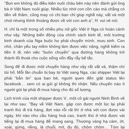
“Bọn em không đủ điều kiện nuôi cháu bên này nên đành gửi ông
bà ở Việt Nam nuôi giúp. Nhiều lúc nhớ con cồn cào mà chẳng có
tiền về thăm, cũng may có chị bạn chỉ giúp nghề này, vất vả một
chút nhưng thỉnh thoảng được về với con anh ạ”, H. vui vẻ nói.
H. chỉ là một trong số nhiều phụ nữ gốc Việt ở Nga có hoàn cảnh
như vậy. Những biến động của chính sách kinh tế, môi trường
kinh doanh của Nga buộc họ phải chuyển mình, mưu sinh. Con
nhỏ, chân yếu tay mềm không làm được việc nặng, nghề kiếm ra
tiền ít đi, nên việc “buôn chuyến” qua đường hàng không trở
thành lối thoát cho cuộc sống vốn đầy rẫy bế tắc.
Song để đi được một chuyến hàng như vậy rất vất vả, thậm chí
tủi hổ. Mỗi lần chuẩn bị bay từ Việt sang Nga, các shipper Việt lại
phải “bắn tin” qua bạn bè, người quen đến giật status lên
facebook… xem có ai gửi gì không thì nhận. Nếu chuyến nào ít
người gửi lại phải đi mua hàng cho đủ số lượng.
Lịch trình của một shipper được V., một cô gái người Ninh Bình vẽ
lại như sau: “Bay về Việt Nam, gặp con được một lúc lại phải
tranh thủ đi trả hàng, đợt nào rỗi rãi thì ở nhà với con được vài
ngày, khi nào nhu cầu hàng hoá cao, tranh thủ ở nhà được vài
tiếng lại đi mua hàng để mang sang. Thượng vàng hạ cám, ớt,
xoài, gừng, riềng, lá chuối, mít, đu đủ, chôm chôm… Tóm lại