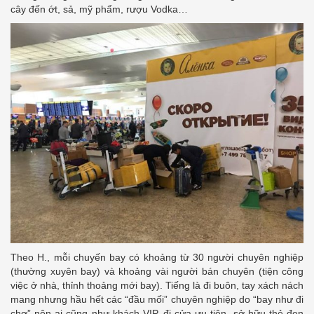
cây đến ớt, sả, mỹ phẩm, rượu Vodka…
Theo H., mỗi chuyến bay có khoảng từ 30 người chuyên nghiệp
(thường xuyên bay) và khoảng vài người bán chuyên (tiện công
việc ở nhà, thỉnh thoảng mới bay). Tiếng là đi buôn, tay xách nách
mang nhưng hầu hết các “đầu mối” chuyên nghiệp do “bay như đi
chợ” nên ai cũng như khách VIP, đi cửa ưu tiên, sở hữu thẻ đen