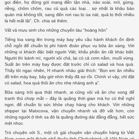
gọi điện, họ đóng gói mang đến tận nhà, nào xoài, mít, gừng,
riềng, chôm chôm, rau củ quả các loại… sợ nhất là khâu bảo
quản mà không tốt, sang đến nơi rau bị úa nát, quả bị thối nhiều
là hết mất lãi”, Ch. chia sẻ thêm.
Vất vả mưu sinh cho những chuyến tàu “hoàng hôn”
Tiếng loa vang lên trong máy bay yêu cầu hành khách ổn định
chỗ ngồi để chuẩn bị phi hành đoàn phục vụ bữa ăn sáng. Với
những vị khách đặc biệt người Việt, khẩu phẩn ăn rất khác biệt.
Người thì bánh mì, người xôi chả, lại có cả cơm nắm, muối vừng.
Suất ăn trên máy bay được đặt trước chỉ có salad và hoa quả.
Thấy tôi ngạc nhiên, H nhanh nhảu giải thích: “Bọn em ăn nhiều
đồ trên máy bay, bây giờ nhìn thấy đã sợ rồi. Chính vì vậy, chỉ đặt
có salad, hoa quả thôi ăn cho nhẹ nhàng anh ạ”.
Bữa sáng trôi qua thật nhanh, ai cũng vội vã ăn cho xong để
tranh thủ chợp mắt – đây là quãng thời gian mà họ có thể nghỉ
ngơi, để chuẩn bị sức khỏe chạy hàng cho khách. Với những
shipper tại Matxcova, vận chuyển nhanh và đỡ vất hơn, còn
những người ở tỉnh xa đó là quãng đường dài đằng đẵng, hết sức
mệt nhọc.
Trò chuyện với S., một cô gái chuyên vận chuyển hàng từ Việt
Nam sang một thành phố thuộc tỉnh Chelyabinsk về Việt Nam và