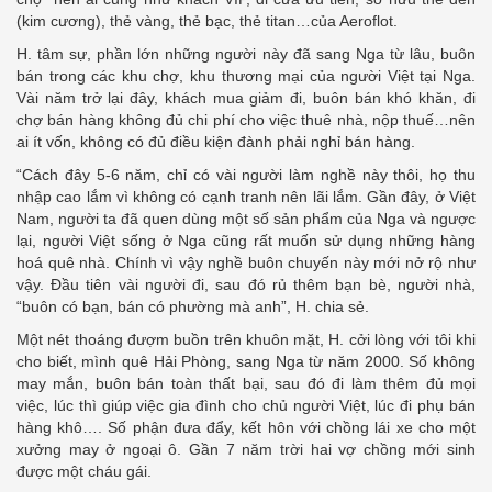
(kim cương), thẻ vàng, thẻ bạc, thẻ titan…của Aeroflot.
H. tâm sự, phần lớn những người này đã sang Nga từ lâu, buôn
bán trong các khu chợ, khu thương mại của người Việt tại Nga.
Vài năm trở lại đây, khách mua giảm đi, buôn bán khó khăn, đi
chợ bán hàng không đủ chi phí cho việc thuê nhà, nộp thuế…nên
ai ít vốn, không có đủ điều kiện đành phải nghỉ bán hàng.
“Cách đây 5-6 năm, chỉ có vài người làm nghề này thôi, họ thu
nhập cao lắm vì không có cạnh tranh nên lãi lắm. Gần đây, ở Việt
Nam, người ta đã quen dùng một số sản phẩm của Nga và ngược
lại, người Việt sống ở Nga cũng rất muốn sử dụng những hàng
hoá quê nhà. Chính vì vậy nghề buôn chuyến này mới nở rộ như
vậy. Đầu tiên vài người đi, sau đó rủ thêm bạn bè, người nhà,
“buôn có bạn, bán có phường mà anh”, H. chia sẻ.
Một nét thoáng đượm buồn trên khuôn mặt, H. cởi lòng với tôi khi
cho biết, mình quê Hải Phòng, sang Nga từ năm 2000. Số không
may mắn, buôn bán toàn thất bại, sau đó đi làm thêm đủ mọi
việc, lúc thì giúp việc gia đình cho chủ người Việt, lúc đi phụ bán
hàng khô…. Số phận đưa đẩy, kết hôn với chồng lái xe cho một
xưởng may ở ngoại ô. Gần 7 năm trời hai vợ chồng mới sinh
được một cháu gái.