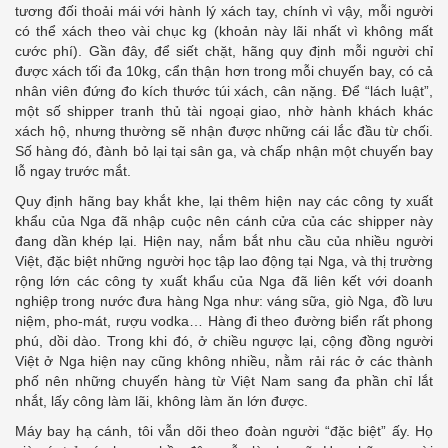
tương đối thoải mái với hành lý xách tay, chính vì vậy, mỗi người
có thể xách theo vài chục kg (khoản này lãi nhất vì không mất
cước phí). Gần đây, để siết chặt, hãng quy định mỗi người chỉ
được xách tối đa 10kg, cẩn thận hơn trong mỗi chuyến bay, có cả
nhân viên đứng đo kích thước túi xách, cân nặng. Để “lách luật”,
một số shipper tranh thủ tài ngoại giao, nhờ hành khách khác
xách hộ, nhưng thường sẽ nhận được những cái lắc đầu từ chối.
Số hàng đó, đành bỏ lại tại sân ga, và chấp nhận một chuyến bay
lỗ ngay trước mắt.
Quy định hãng bay khắt khe, lại thêm hiện nay các công ty xuất
khẩu của Nga đã nhập cuộc nên cánh cửa của các shipper này
đang dần khép lại. Hiện nay, nắm bắt nhu cầu của nhiều người
Việt, đặc biệt những người học tập lao động tại Nga, và thị trường
rộng lớn các công ty xuất khẩu của Nga đã liên kết với doanh
nghiệp trong nước đưa hàng Nga như: váng sữa, giò Nga, đồ lưu
niệm, pho-mát, rượu vodka… Hàng đi theo đường biển rất phong
phú, dồi dào. Trong khi đó, ở chiều ngược lại, cộng đồng người
Việt ở Nga hiện nay cũng không nhiều, nằm rải rác ở các thành
phố nên những chuyến hàng từ Việt Nam sang đa phần chỉ lắt
nhắt, lấy công làm lãi, không làm ăn lớn được.
Máy bay hạ cánh, tôi vẫn dõi theo đoàn người “đặc biệt” ấy. Họ