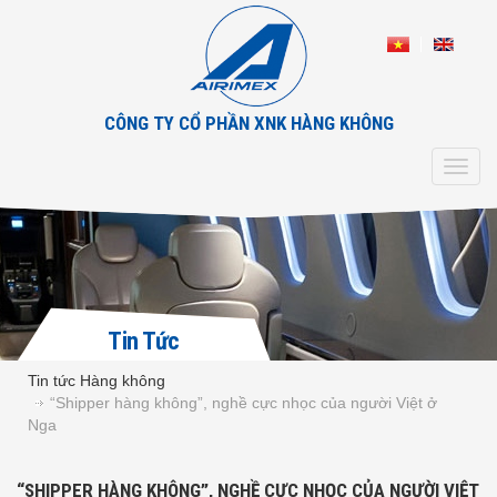
CÔNG TY CỔ PHẦN XNK HÀNG KHÔNG
Toggl
navig
Tin Tức
Tin tức Hàng không
“Shipper hàng không”, nghề cực nhọc của người Việt ở
Nga
“SHIPPER HÀNG KHÔNG”, NGHỀ CỰC NHỌC CỦA NGƯỜI VIỆT