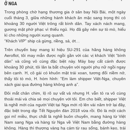
Ở NGA
Trong phòng chờ hạng thương gia ở sân bay Nội Bài, một ngày
cuối tháng 3, giữa những hành khách ăn mặc sang trọng thì có
khoảng 30 người Việt trông rất bình dân. Tay xách nách mang,
gương mặt phờ phạc vì thiếu ngủ. Họ đã gây nên sự tò mò, hiếu
kì cho những người xung quanh.
“Khách VIP” ship cả gừng, riềng, sả, ớt…
Trên chuyến bay mang kí hiệu SU-291 của hãng hàng không
Aeroflot, tôi may mắn được ngồi gần với các vị khách Việt “bình
dân” và cũng vô cùng đặc biệt này. Máy bay cất cánh được
khoảng 30 phút, tôi lân la bắt chuyện với người phụ nữ ngồi ngay
bên cạnh. H, cô gái có khuôn mặt trái xoan, tương đối niềm nở,
thấy tôi tò mò, H. hóm hỉnh: “Em làm shipper Việt-Nga, chuyên
xách giai qua đường hàng không anh ạ”.
Đôi mắt chân chim, lộ rõ sự vất vả nhưng H. vẫn tỏ ra vô cùng
thoải mái và chia sẻ mọi chuyện với tôi. Em cho biết, shipper Việt
là nghề mới của người Việt tại Nga mới rộ lên vài năm trở lại đây,
đặc biệt trong dịp Tết Nguyên đán 2018 vừa rồi. Đó là một cách
gọi mĩ miều, thực chất là nghề buôn chuyến, mang hàng từ Việt
Nam sang Nga và hàng từ Nga về Việt Nam bằng đường hàng
không. Hàng thì thượng vàng hạ cám từ rau sống, bánh kẹo, trái