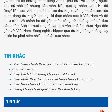
già có, trẻ có nhưng phần đông vẫn là phụ nữ. Họ, những người
phụ nữ nhỏ bé nhưng cần mẫn, kiên cường, nhẫn nại… Họ đã
“bay” liên tục, với mục đích được thường xuyên gặp các con của
mình đang được gửi cho người thân chăm sóc ở Việt Nam và để
mưu sinh. Và chính họ đã góp phần công sức không nhỏ để đưa
sản phẩm Việt ra nước ngoài và đưa văn hoá ẩm thực Nga đến
gần với Việt Nam. Song nghề shipper qua đường hàng không này
khiến họ phải nếm nhiều khổ ải, cực nhọc.
TIN KHÁC
Việt Nam chính thức gia nhập CLB nhiên liệu hàng
không bền vững
Cấp bách ‘cứu’ hàng không vượt Covid
Cân nhắc thời điểm bay của hãng hàng không mới
Các hãng hàng không giảm tần suất bay
Hàng không ‘kiệt quệ’ trước thử thách kép
TIN TỨC