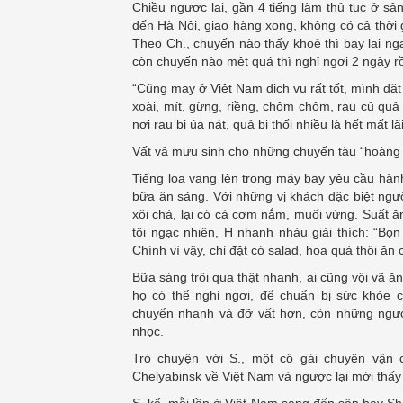
Chiều ngược lại, gần 4 tiếng làm thủ tục ở sân
đến Hà Nội, giao hàng xong, không có cả thời g
Theo Ch., chuyến nào thấy khoẻ thì bay lại ng
còn chuyến nào mệt quá thì nghỉ ngơi 2 ngày rồi
“Cũng may ở Việt Nam dịch vụ rất tốt, mình đặt
xoài, mít, gừng, riềng, chôm chôm, rau củ qu
nơi rau bị úa nát, quả bị thối nhiều là hết mất lã
Vất vả mưu sinh cho những chuyến tàu “hoàng
Tiếng loa vang lên trong máy bay yêu cầu hàn
bữa ăn sáng. Với những vị khách đặc biệt ngườ
xôi chả, lại có cả cơm nắm, muối vừng. Suất ă
tôi ngạc nhiên, H nhanh nhảu giải thích: “Bọ
Chính vì vậy, chỉ đặt có salad, hoa quả thôi ăn
Bữa sáng trôi qua thật nhanh, ai cũng vội vã ă
họ có thể nghỉ ngơi, để chuẩn bị sức khỏe 
chuyển nhanh và đỡ vất hơn, còn những ngườ
nhọc.
Trò chuyện với S., một cô gái chuyên vận 
Chelyabinsk về Việt Nam và ngược lại mới thấy
S. kể, mỗi lần ở Việt Nam sang đến sân bay Sh