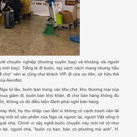
ười chuyên nghiệp (thường xuyên bay) và khoảng vài người
ng mới bay). Tiếng là đi buôn, tay xách nách mang nhưng hầu
i chợ” nên ai cũng như khách VIP, đi cửa ưu tiên, sở hữu thẻ
ủa Aeroflot.
Nga từ lâu, buôn bán trong các khu chợ, khu thương mại của
ch mua giảm đi, buôn bán khó khăn, đi chợ bán hàng không đủ
vốn, không có đủ điều kiện đành phải nghỉ bán hàng.
này thôi, họ thu nhập cao lắm vì không có cạnh tranh nên lãi
ùng một số sản phẩm của Nga và ngược lại, người Việt sống ở
uê nhà. Chính vì vậy nghề buôn chuyến này mới nở rộ như
ạn bè, người nhà, “buôn có bạn, bán có phường mà anh”, H.