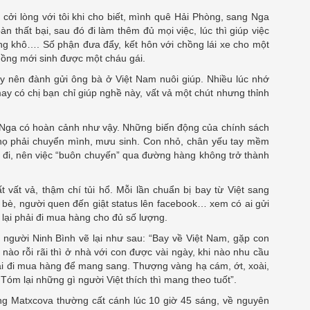
cởi lòng với tôi khi cho biết, mình quê Hải Phòng, sang Nga
thất bại, sau đó đi làm thêm đủ mọi việc, lúc thì giúp việc
àng khô…. Số phận đưa đẩy, kết hôn với chồng lái xe cho một
hồng mới sinh được một cháu gái.
y nên đành gửi ông bà ở Việt Nam nuôi giúp. Nhiều lúc nhớ
y có chị bạn chỉ giúp nghề này, vất vả một chút nhưng thỉnh
 ở Nga có hoàn cảnh như vậy. Những biến động của chính sách
 họ phải chuyển mình, mưu sinh. Con nhỏ, chân yếu tay mềm
t đi, nên việc “buôn chuyến” qua đường hàng không trở thành
vất vả, thậm chí tủi hổ. Mỗi lần chuẩn bị bay từ Việt sang
ạn bè, người quen đến giật status lên facebook… xem có ai gửi
 lại phải đi mua hàng cho đủ số lượng.
i người Ninh Bình vẽ lại như sau: “Bay về Việt Nam, gặp con
t nào rỗi rãi thì ở nhà với con được vài ngày, khi nào nhu cầu
lại đi mua hàng để mang sang. Thượng vàng hạ cám, ớt, xoài,
Tóm lại những gì người Việt thích thì mang theo tuốt”.
sang Matxcova thường cất cánh lúc 10 giờ 45 sáng, về nguyên