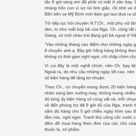
tắc 8 giờ sáng em đã phải có mặt ở sân bay. 
nhàng hôn con vì sợ nó tỉnh giấc, rồi nhờ xe
Đến bến xe Mỹ Đình mới dám gọi taxi đưa ra sân 
Tôi tiếp tục hỏi chuyện N.T.Ch., một phụ nữ t
đen, to như mắt búp bê của Nga. Ch. cũng rất cở
Giang, có một cháu trai đang gửi bà ngoại ở V
“Vào những tháng cao điểm như những ngày giá
8 chuyến anh ạ. Bây giờ hãng hàng không Aero
không có thời gian nghỉ ngơi, chỉ chập chờn ch
Vì coi đây là một nghề chính, nên Ch. bay li
Ngoài ra, do nhu cầu những ngày tết cao, nê
số kiện hàng để tăng lợi nhuận.
Theo Ch., có chuyến mang được 20 kiện hàng,
nhân sang làm xưởng may, không mang nhiều hà
đủ từng ấy kiện hàng vô cùng vất vả, mỗi chu
về đến phòng trọ đã 9 giờ tối của Nga, tranh
sắm đủ hàng cho 5 giờ chiều ngày hôm sau đã
tắm rửa, nghỉ ngơi. Tranh thủ uống cốc nước ch
đêm để mua hàng theo đơn của các chủ cửa h
thuốc lá, mĩ phẩm..