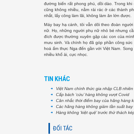
đường biển rất phong phú, dồi dào. Trong khi
cũng không nhiều, nằm rải rác ở các thành p
nhắt, lấy công làm lãi, không làm ăn lớn được.
Máy bay hạ cánh, tôi vẫn dõi theo đoàn người 
nữ. Họ, những người phụ nữ nhỏ bé nhưng cần
đích được thường xuyên gặp các con của mìn
mưu sinh. Và chính họ đã góp phần công sức
hoá ẩm thực Nga đến gần với Việt Nam. Song
nhiều khổ ải, cực nhọc.
TIN KHÁC
Việt Nam chính thức gia nhập CLB nhiên
Cấp bách ‘cứu’ hàng không vượt Covid
Cân nhắc thời điểm bay của hãng hàng 
Các hãng hàng không giảm tần suất bay
Hàng không ‘kiệt quệ’ trước thử thách ké
ĐỐI TÁC