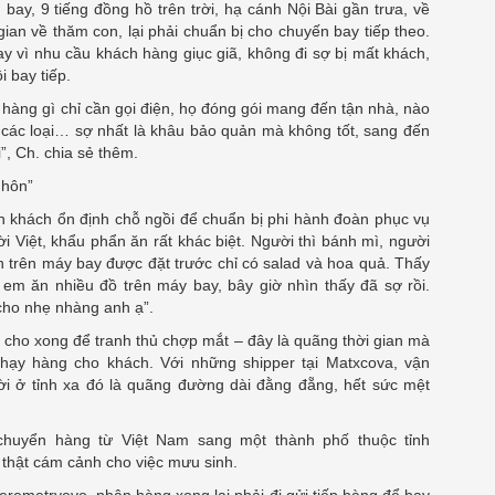
 bay, 9 tiếng đồng hồ trên trời, hạ cánh Nội Bài gần trưa, về
ian về thăm con, lại phải chuẩn bị cho chuyến bay tiếp theo.
ay vì nhu cầu khách hàng giục giã, không đi sợ bị mất khách,
 bay tiếp.
 hàng gì chỉ cần gọi điện, họ đóng gói mang đến tận nhà, nào
ả các loại… sợ nhất là khâu bảo quản mà không tốt, sang đến
i”, Ch. chia sẻ thêm.
 hôn”
h khách ổn định chỗ ngồi để chuẩn bị phi hành đoàn phục vụ
i Việt, khẩu phẩn ăn rất khác biệt. Người thì bánh mì, người
n trên máy bay được đặt trước chỉ có salad và hoa quả. Thấy
n em ăn nhiều đồ trên máy bay, bây giờ nhìn thấy đã sợ rồi.
 cho nhẹ nhàng anh ạ”.
n cho xong để tranh thủ chợp mắt – đây là quãng thời gian mà
chạy hàng cho khách. Với những shipper tại Matxcova, vận
i ở tỉnh xa đó là quãng đường dài đằng đẵng, hết sức mệt
chuyển hàng từ Việt Nam sang một thành phố thuộc tỉnh
 thật cám cảnh cho việc mưu sinh.
eremetryevo, nhận hàng xong lại phải đi gửi tiếp hàng để bay