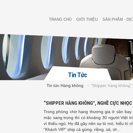
TRANG CHỦ
GIỚI THIỆU
SẢN PHẨM - DỊ
Tin Tức
Tin tức Hàng không
“Shipper hàng không”,
“SHIPPER HÀNG KHÔNG”, NGHỀ CỰC NHỌC 
Trong phòng chờ hạng thương gia ở sân bay 
mặc sang trọng thì có khoảng 30 người Việt t
vì thiếu ngủ. Họ đã gây nên sự tò mò, hiếu kì
“Khách VIP” ship cả gừng, riềng, sả, ớt…