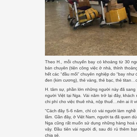
Theo H., mỗi chuyến bay có khoảng từ 30 ng
bán chuyên (tiện công việc ở nhà, thỉnh thoả
hết các “đầu mối” chuyên nghiệp do “bay như đ
đen (kim cương), thẻ vàng, thẻ bạc, thẻ titan…c
H. tâm sự, phần lớn những người này đã sang 
người Việt tại Nga. Vài năm trở lại đây, khá
chi phí cho việc thuê nhà, nộp thuế…nên ai ít 
“Cách đây 5-6 năm, chỉ có vài người làm nghề 
lắm. Gần đây, ở Việt Nam, người ta đã quen d
Nga cũng rất muốn sử dụng những hàng hoá q
vậy. Đầu tiên vài người đi, sau đó rủ thêm b
chia sẻ.