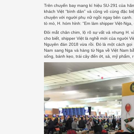
Trên chuyến bay mang kí hiệu SU-291 của hãng
khách Việt “bình dân” và cũng vô cùng đặc biệ
chuyện với người phụ nữ ngồi ngay bên cạnh. H
tò mò, H. hóm hỉnh: “Em làm shipper Việt-Nga,
Đôi mắt chân chim, lộ rõ sự vất vả nhưng H. v
cho biết, shipper Việt là nghề mới của người Việ
Nguyên đán 2018 vừa rồi. Đó là một cách gọi 
Nam sang Nga và hàng từ Nga về Việt Nam bằ
sống, bánh kẹo, trái cây đến ớt, sả, mỹ phẩm