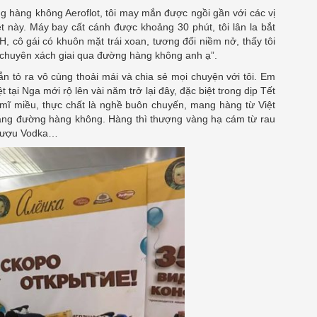
 hàng không Aeroflot, tôi may mắn được ngồi gần với các vị
t này. Máy bay cất cánh được khoảng 30 phút, tôi lân la bắt
, cô gái có khuôn mặt trái xoan, tương đối niềm nở, thấy tôi
 chuyên xách giai qua đường hàng không anh ạ”.
ẫn tỏ ra vô cùng thoải mái và chia sẻ mọi chuyện với tôi. Em
t tại Nga mới rộ lên vài năm trở lại đây, đặc biệt trong dịp Tết
mĩ miều, thực chất là nghề buôn chuyến, mang hàng từ Việt
ng đường hàng không. Hàng thì thượng vàng hạ cám từ rau
, rượu Vodka…