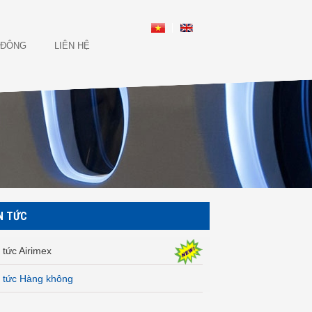
 ĐÔNG
LIÊN HỆ
N TỨC
 tức Airimex
n tức Hàng không