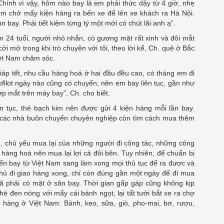
Chính vì vậy, hôm nào bay là em phải thức dậy từ 4 giờ, nhẹ
 ôm chở mấy kiện hàng ra bến xe để lên xe khách ra Hà Nội.
bay. Phải tiết kiệm từng tý một mới có chút lãi anh ạ”.
ầm 24 tuổi, người nhỏ nhắn, có gương mặt rất xinh và đôi mắt
i mở trong khi trò chuyện với tôi, theo lời kể, Ch. quê ở Bắc
iệt Nam chăm sóc.
p tết, nhu cầu hàng hoá ở hai đầu đều cao, có tháng em đi
fllot ngày nào cũng có chuyến, nên em bay liên tục, gần như
ợp mắt trên máy bay”, Ch. cho biết.
ên tục, thẻ bạch kim nên được gửi 4 kiện hàng mỗi lần bay.
n các nhà buôn chuyến chuyên nghiệp còn tìm cách mua thêm
 chủ yếu mua lại của những người đi công tác, những công
ng hoá nên mua lại lợi cả đôi bên. Tuy nhiên, để chuẩn bị
yến bay từ Việt Nam sang làm xong mọi thủ tục để ra được và
 thủ đi giao hàng xong, chỉ còn đúng gần một ngày để đi mua
 phải có mặt ở sân bay. Thời gian gấp gáp cũng không kịp
è đen nóng với mấy cái bánh ngọt, lại tất tưởi bắt xe ra chợ
àng ở Việt Nam: Bánh, kẹo, sữa, giò, pho-mai, bơ, rượu,