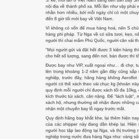
nội địa về thành phố xa. Mỗi lần như vậy phải 
nhằn hơn nhiều, bởi mỗi ngày chỉ có một chuy
đến 8 giờ tối mới bay về Việt Nam.
Vì không có vốn để mua hàng hoá, nên S chủ 
hàng phi pháp. Từ Nga về có sữa tươi, kẹo, 
người thì chai mắm Phú Quốc, người cân vải t
“Mọi người gửi và đặt hết được 3 kiện hàng th
cho hết số lượng, sang đến nơi, bán được thì t
Được bay như VIP, xuất ngoại như… đi chợ, tu
lên trong khoảng 1-2 năm gần đây cũng sắp đ
nghiệp, trước đây, hãng hàng không Aeroflot 
người có thể xách theo vài chục kg (khoản này 
quy định mỗi người chỉ được xách tối đa 10kg,
kích thước túi xách, cân nặng. Để “lách luật”,
xách hộ, nhưng thường sẽ nhận được những cái 
nhận một chuyến bay lỗ ngay trước mắt.
Quy định hãng bay khắt khe, lại thêm hiện na
của các shipper này đang dần khép lại. Hiện 
người học tập lao động tại Nga, và thị trường 
nghiệp trong nước đưa hàng Nga như: váng sữa