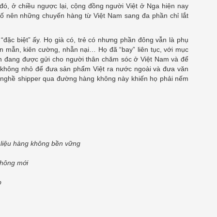
 đó, ở chiều ngược lại, cộng đồng người Việt ở Nga hiện nay
hố nên những chuyến hàng từ Việt Nam sang đa phần chỉ lắt
“đặc biệt” ấy. Họ già có, trẻ có nhưng phần đông vẫn là phụ
 mẫn, kiên cường, nhẫn nại… Họ đã “bay” liên tục, với mục
h đang được gửi cho người thân chăm sóc ở Việt Nam và để
 không nhỏ để đưa sản phẩm Việt ra nước ngoài và đưa văn
 nghề shipper qua đường hàng không này khiến họ phải nếm
 liệu hàng không bền vững
không mới
p