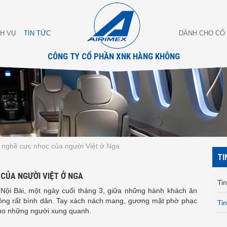
CH VỤ
TIN TỨC
DÀNH CHO CỔ
CÔNG TY CỔ PHẦN XNK HÀNG KHÔNG
 nghề cực nhọc của người Việt ở Nga
TI
CỦA NGƯỜI VIỆT Ở NGA
Tin
Nội Bài, một ngày cuối tháng 3, giữa những hành khách ăn
rông rất bình dân. Tay xách nách mang, gương mặt phờ phạc
Ti
 cho những người xung quanh.