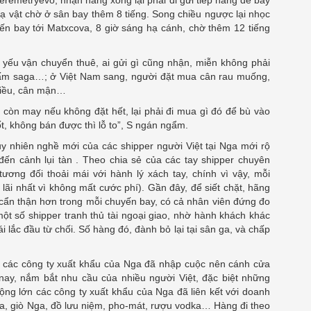
vạ vật chờ ở sân bay thêm 8 tiếng. Song chiều ngược lại nhọc
ến bay tới Matxcova, 8 giờ sáng hạ cánh, chờ thêm 12 tiếng
yếu vận chuyển thuê, ai gửi gì cũng nhận, miễn không phải
nấm saga…; ở Việt Nam sang, người đặt mua cân rau muống,
hiều, cân mận…
ì còn may nếu không đặt hết, lại phải đi mua gì đó để bù vào
ốt, không bán được thì lỗ to”, S ngán ngẩm.
y nhiên nghề mới của các shipper người Việt tại Nga mới rộ
ến cảnh lụi tàn . Theo chia sẻ của các tay shipper chuyên
tương đối thoải mái với hành lý xách tay, chính vì vậy, mỗi
lãi nhất vì không mất cước phí). Gần đây, để siết chặt, hãng
 cẩn thận hơn trong mỗi chuyến bay, có cả nhân viên đứng đo
 một số shipper tranh thủ tài ngoại giao, nhờ hành khách khác
lắc đầu từ chối. Số hàng đó, đành bỏ lại tại sân ga, và chấp
y các công ty xuất khẩu của Nga đã nhập cuộc nên cánh cửa
nay, nắm bắt nhu cầu của nhiều người Việt, đặc biệt những
rộng lớn các công ty xuất khẩu của Nga đã liên kết với doanh
, giò Nga, đồ lưu niệm, pho-mát, rượu vodka… Hàng đi theo