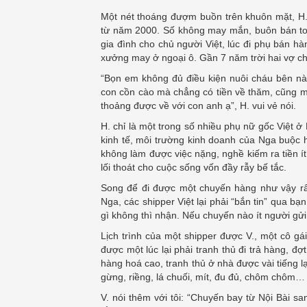
Một nét thoáng đượm buồn trên khuôn mặt, H. 
từ năm 2000. Số không may mắn, buôn bán toàn 
gia đình cho chủ người Việt, lúc đi phụ bán h
xưởng may ở ngoại ô. Gần 7 năm trời hai vợ c
“Bọn em không đủ điều kiện nuôi cháu bên nà
con cồn cào mà chẳng có tiền về thăm, cũng ma
thoảng được về với con anh ạ”, H. vui vẻ nói.
H. chỉ là một trong số nhiều phụ nữ gốc Việt
kinh tế, môi trường kinh doanh của Nga buộc
không làm được việc nặng, nghề kiếm ra tiền í
lối thoát cho cuộc sống vốn đầy rẫy bế tắc.
Song để đi được một chuyến hàng như vậy rất 
Nga, các shipper Việt lại phải “bắn tin” qua b
gì không thì nhận. Nếu chuyến nào ít người gửi
Lịch trình của một shipper được V., một cô gá
được một lúc lại phải tranh thủ đi trả hàng, đợ
hàng hoá cao, tranh thủ ở nhà được vài tiếng 
gừng, riềng, lá chuối, mít, đu đủ, chôm chôm… 
V. nói thêm với tôi: “Chuyến bay từ Nội Bài 