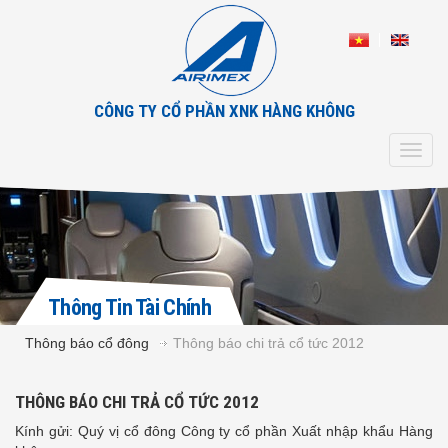
CÔNG TY CỔ PHẦN XNK HÀNG KHÔNG
Toggl
navig
Thông Tin Tài Chính
Thông báo cổ đông
Thông báo chi trả cổ tức 2012
THÔNG BÁO CHI TRẢ CỔ TỨC 2012
Kính gửi: Quý vị cổ đông Công ty cổ phần Xuất nhập khẩu Hàng