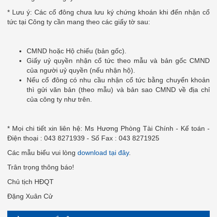
* Lưu ý: Các cổ đông chưa lưu ký chứng khoán khi đến nhận cổ
tức tại Công ty cần mang theo các giấy tờ sau:
CMND hoặc Hộ chiếu (bản gốc).
Giấy uỷ quyền nhận cổ tức theo mẫu và bản gốc CMND
của người uỷ quyền (nếu nhận hộ).
Nếu cổ đông có nhu cầu nhận cổ tức bằng chuyển khoản
thì gửi văn bản (theo mẫu) và bản sao CMND về địa chỉ
của công ty như trên.
* Mọi chi tiết xin liên hệ: Ms Hương Phòng Tài Chính - Kế toán -
Điện thoại : 043 8271939 - Số Fax : 043 8271925
Các mẫu biểu vui lòng
download tại đây
.
Trân trọng thông báo!
Chủ tịch HĐQT
Đặng Xuân Cử