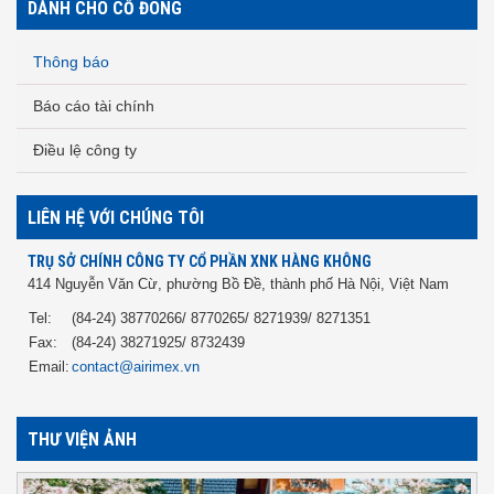
DÀNH CHO CỔ ĐÔNG
Thông báo
Báo cáo tài chính
Điều lệ công ty
LIÊN HỆ VỚI CHÚNG TÔI
TRỤ SỞ CHÍNH CÔNG TY CỔ PHẦN XNK HÀNG KHÔNG
414 Nguyễn Văn Cừ, phường Bồ Đề, thành phố Hà Nội, Việt Nam
Tel:
(84-24) 38770266/ 8770265/ 8271939/ 8271351
Fax:
(84-24) 38271925/ 8732439
Email:
contact@airimex.vn
THƯ VIỆN ẢNH