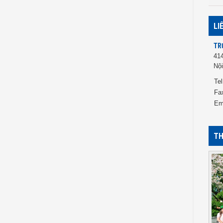
LI
TR
41
Nội
Tel
Fa
Em
TH