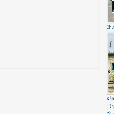
Chư
Đản
Hàn
Cần