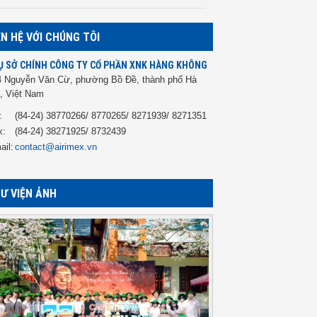
ÊN HỆ VỚI CHÚNG TÔI
Ụ SỞ CHÍNH CÔNG TY CỔ PHẦN XNK HÀNG KHÔNG
4 Nguyễn Văn Cừ, phường Bồ Đề, thành phố Hà
, Việt Nam
:
(84-24) 38770266/ 8770265/ 8271939/ 8271351
x:
(84-24) 38271925/ 8732439
ail:
contact@airimex.vn
Ư VIỆN ẢNH