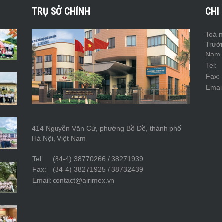
TRỤ SỞ CHÍNH
CHI
Toà n
Trườ
Nam
Tel:
Fax:
Email
414 Nguyễn Văn Cừ, phường Bồ Đề, thành phố
Hà Nội, Việt Nam
Tel:
(84-4) 38770266 / 38271939
Fax:
(84-4) 38271925 / 38732439
Email:
contact@airimex.vn