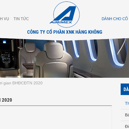
CH VỤ
TIN TỨC
DÀNH CHO CỔ
CÔNG TY CỔ PHẦN XNK HÀNG KHÔNG
hời gian ĐHĐCĐTN 2020
DÀ
N 2020
T
Bá
Đi