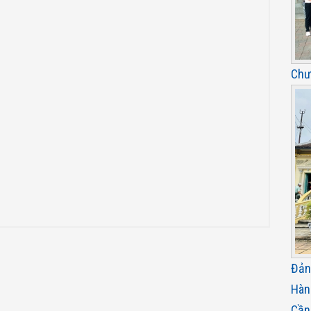
Chư
Đản
Hàn
Cần