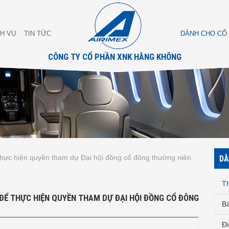
CH VỤ
TIN TỨC
DÀNH CHO CỔ
CÔNG TY CỔ PHẦN XNK HÀNG KHÔNG
thực hiện quyền tham dự Đại hội đồng cổ đông thường niên
DÀ
T
ĐỂ THỰC HIỆN QUYỀN THAM DỰ ĐẠI HỘI ĐỒNG CỔ ĐÔNG
Bá
Đi