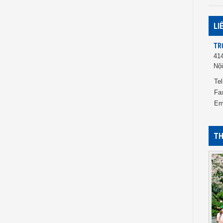
LI
TR
41
Nội
Tel
Fa
Em
TH