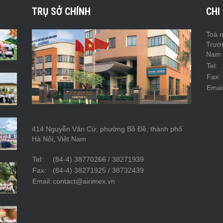
TRỤ SỞ CHÍNH
CHI
Toà n
Trườ
Nam
Tel:
Fax:
Email
414 Nguyễn Văn Cừ, phường Bồ Đề, thành phố
Hà Nội, Việt Nam
Tel:
(84-4) 38770266 / 38271939
Fax:
(84-4) 38271925 / 38732439
Email:
contact@airimex.vn