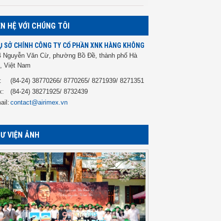
ÊN HỆ VỚI CHÚNG TÔI
Ụ SỞ CHÍNH CÔNG TY CỔ PHẦN XNK HÀNG KHÔNG
4 Nguyễn Văn Cừ, phường Bồ Đề, thành phố Hà
, Việt Nam
:
(84-24) 38770266/ 8770265/ 8271939/ 8271351
x:
(84-24) 38271925/ 8732439
ail:
contact@airimex.vn
Ư VIỆN ẢNH